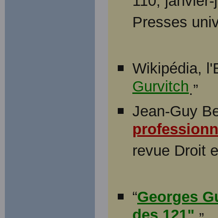
110, janvier-
Presses univ
Wikipédia, l'
Gurvitch
.”
Jean-Guy Bel
professionn
revue Droit 
“
Georges Gu
des 121"