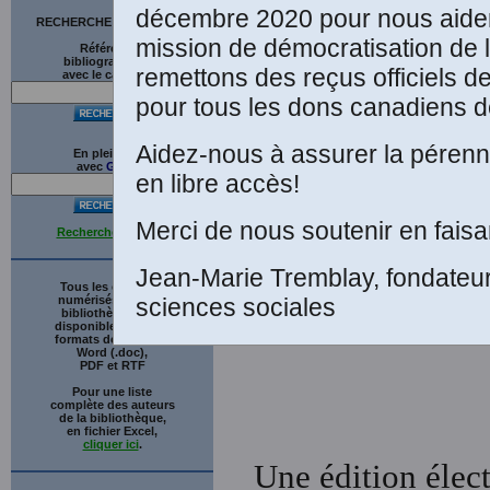
(
décembre 2020 pour nous aider
RECHERCHE SUR LE SITE
mission de démocratisation de 
Références
bibliographiques
remettons des reçus officiels d
avec le catalogue
pour tous les dons canadiens de
Aidez-nous à assurer la pérenni
En plein texte
avec
G
o
o
g
l
e
en libre accès!
Merci de nous soutenir en faisa
Recherche avancée
Jean-Marie Tremblay, fondateu
Tous les ouvrages
numérisés de cette
sciences sociales
bibliothèque sont
disponibles en trois
formats de fichiers :
Word (.doc),
PDF et RTF
Pour une liste
complète des auteurs
de la bibliothèque,
en fichier Excel,
cliquer ici
.
Une édition électr