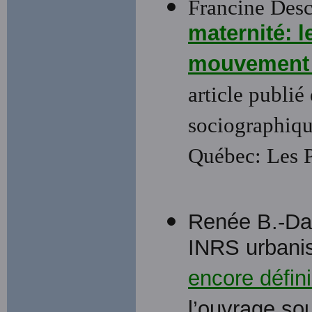
Francine Desca
maternité: l
mouvement 
article publié
sociographiqu
Québec: Les P
Renée B.-Dan
INRS urbanisa
encore défini
l’ouvrage so