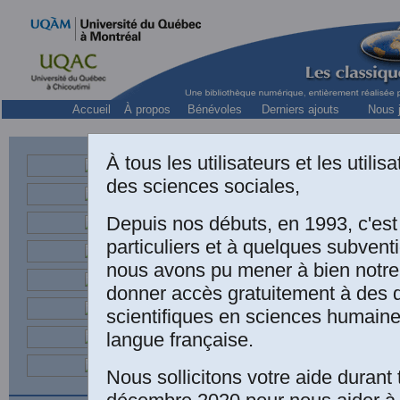
Accueil
À propos
Bénévoles
Derniers ajouts
Nous j
À tous les utilisateurs et les utili
des sciences sociales,
Depuis nos débuts, en 1993, c'es
particuliers et à quelques subven
nous avons pu mener à bien notre
donner accès gratuitement à des
Sous la directio
scientifiques en sciences humaine
Barry, Alpha Bac
langue française.
Campbel Camar
Nous sollicitons votre aide durant 
SITUATIONNEL