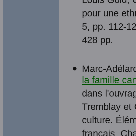
Louis Gold, 
pour une eth
5, pp. 112-1
428 pp.
Marc-Adélard
la famille c
dans l'ouvra
Tremblay et
culture. Élé
français, Cha