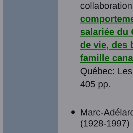
collaboratio
comportemen
salariée du
de vie, des 
famille can
Québec: Les 
405 pp.
Marc-Adélard
(1928-1997) 