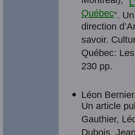
Montréal), “
L
Québec
”. Un
direction d’A
savoir. Cultu
Québec: Les 
230 pp.
Léon Bernier,
Un article p
Gauthier, Lé
Dubois, Jean