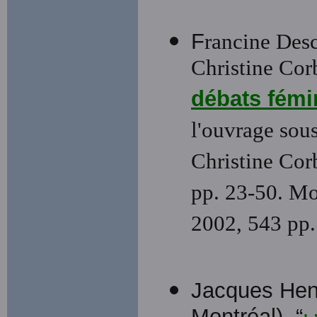
F
rancine Desc
Christine Corb
débats fémi
l'ouvrage sous
Christine Corb
pp. 23-50. M
2002, 543 pp.
Jacques Henr