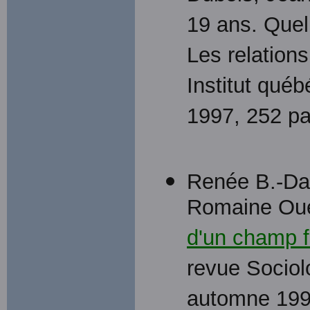
19 ans. Quel
Les relation
Institut québ
1997, 252 p
Renée B.-Dan
Romaine Ouel
d'un champ f
revue Sociolo
automne 199