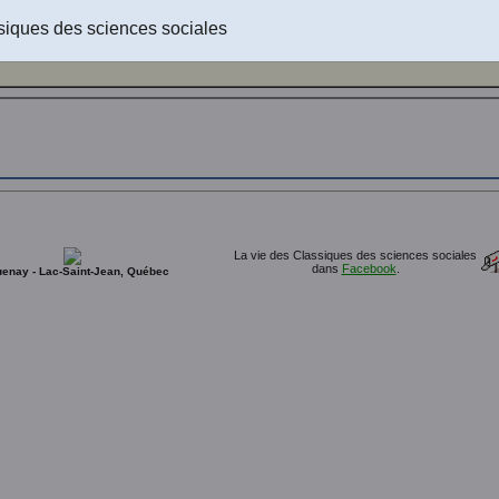
siques des sciences sociales
La vie des Classiques des sciences sociales
dans
Facebook
.
enay - Lac-Saint-Jean, Québec