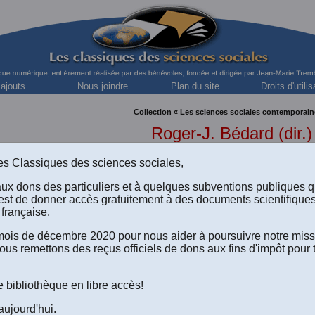
 ajouts
Nous joindre
Plan du site
Droits d'utilis
Collection « Les sciences sociales contemporain
Roger-J. Bédard (dir.)
s des Classiques des sciences sociales,
aux dons des particuliers et à quelques subventions publiques 
est de donner accès gratuitement à des documents scientifique
française.
e mois de décembre 2020 pour nous aider à poursuivre notre mis
rection de Roger-J. Bédard,
L'ESSOR ÉCONOMIQUE DU QU
ous remettons des reçus officiels de dons aux fins d'impôt pour 
eauchemin ltée, 1969, 524 pp.
e bibliothèque en libre accès!
aujourd'hui.