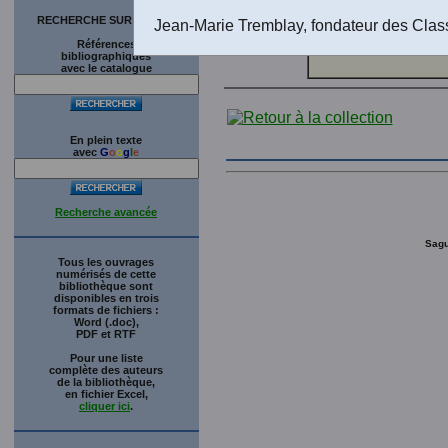
RECHERCHE SUR LE SITE
Jean-Marie Tremblay, fondateur des Clas
Références
bibliographiques
avec le catalogue
En plein texte
avec
G
o
o
g
l
e
Recherche avancée
Sagu
Tous les ouvrages
numérisés de cette
bibliothèque sont
disponibles en trois
formats de fichiers :
Word (.doc),
PDF et RTF
Pour une liste
complète des auteurs
de la bibliothèque,
en fichier Excel,
cliquer ici
.