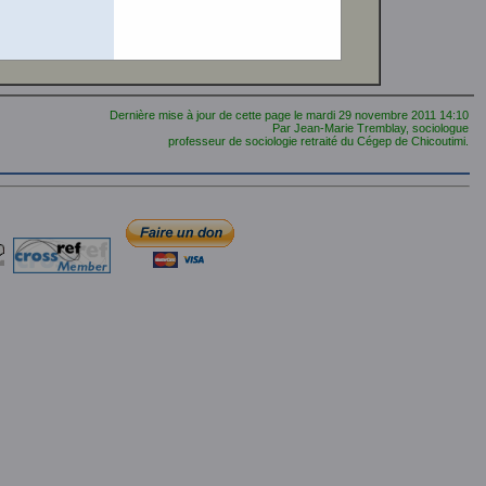
Dernière mise à jour de cette page le
mardi 29 novembre 2011
14:10
Par Jean-Marie Tremblay, sociologue
professeur de sociologie retraité du Cégep de Chicoutimi.