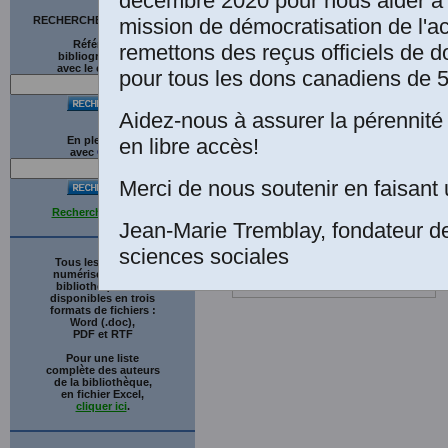
décembre 2020 pour nous aider à 
mission de démocratisation de l'a
RECHERCHE SUR LE SITE
Références
remettons des reçus officiels de d
bibliographiques
avec le catalogue
pour tous les dons canadiens de 5
Aidez-nous à assurer la pérennité 
en libre accès!
En plein texte
avec
G
o
o
g
l
e
Merci de nous soutenir en faisant 
Recherche avancée
Jean-Marie Tremblay, fondateur d
sciences sociales
Tous les ouvrages
numérisés de cette
bibliothèque sont
disponibles en trois
formats de fichiers :
Word (.doc),
PDF et RTF
Pour une liste
complète des auteurs
de la bibliothèque,
en fichier Excel,
cliquer ici
.