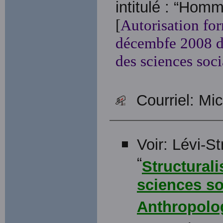
intitulé : “Hom
[
Autorisation for
décembfe 2008 de
des sciences soci
Courriel: Mi
Voir: Lévi-St
“
Structural
sciences so
Anthropolog