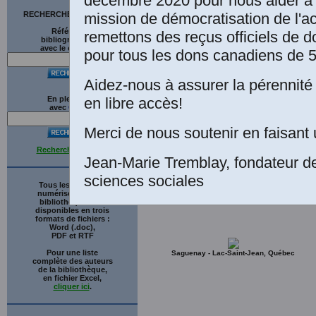
décembre 2020 pour nous aider à 
Montréal: Éditi
mission de démocratisation de l'a
RECHERCHE SUR LE SITE
232 pp. Collect
Références
remettons des reçus officiels de d
bibliographiques
édition numériq
avec le catalogue
pour tous les dons canadiens de 5
Toussaint
, bén
Aidez-nous à assurer la pérennité 
Livre télécharg
en libre accès!
En plein texte
avec
G
o
o
g
l
e
Merci de nous soutenir en faisant 
Recherche avancée
Jean-Marie Tremblay, fondateur d
sciences sociales
Tous les ouvrages
numérisés de cette
bibliothèque sont
disponibles en trois
formats de fichiers :
Word (.doc),
PDF et RTF
Pour une liste
Saguenay - Lac-Saint-Jean, Québec
complète des auteurs
de la bibliothèque,
en fichier Excel,
cliquer ici
.