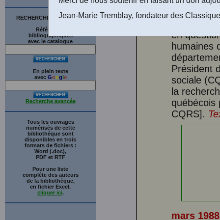
4, pp. 83-9
- pratique 
Jean-Marie Tremblay, fondateur des Classique
RECHERCHE SUR LE SITE
regard: Le
Références
en questio
bibliographiques
avec le catalogue
humaines d
département
Président 
En plein texte
avec
G
o
o
g
l
e
sociale (C
la recherc
québécois 
Recherche avancée
CQRS].
Te
Tous les ouvrages
numérisés de cette
bibliothèque sont
disponibles en trois
formats de fichiers :
Word (.doc),
PDF et RTF
Pour une liste
complète des auteurs
de la bibliothèque,
en fichier Excel,
cliquer ici
.
mars 1988