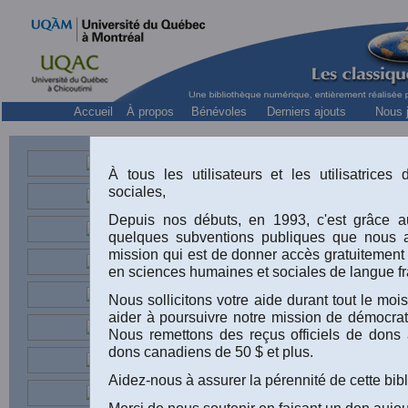
Accueil
À propos
Bénévoles
Derniers ajouts
Nous j
À tous les utilisateurs et les utilisatrice
sociales,
Directeur g
Depuis nos débuts, en 1993, c'est grâce au
quelques subventions publiques que nous 
mission qui est de donner accès gratuitement
en sciences humaines et sociales de langue fr
Nous sollicitons votre aide durant tout le m
Marc-Adéla
aider à poursuivre notre mission de démocrati
Picard et J
Nous remettons des reçus officiels de dons 
sociale fr
dons canadiens de 50 $ et plus.
Québécoi
Aidez-nous à assurer la pérennité de cette bib
revue
Soci
Merci de nous soutenir en faisant un don aujou