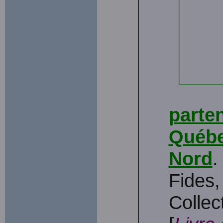
parten
Québe
Nord
.
Fides
Collec