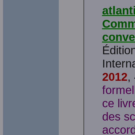
atlant
Commu
conve
Éditio
Intern
2012
,
formell
ce liv
des sc
accor