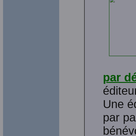
par d
éditeu
Une éd
par p
bénévo