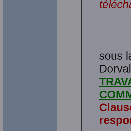
téléch
sous l
Dorval
TRAVA
COM
Claus
respon