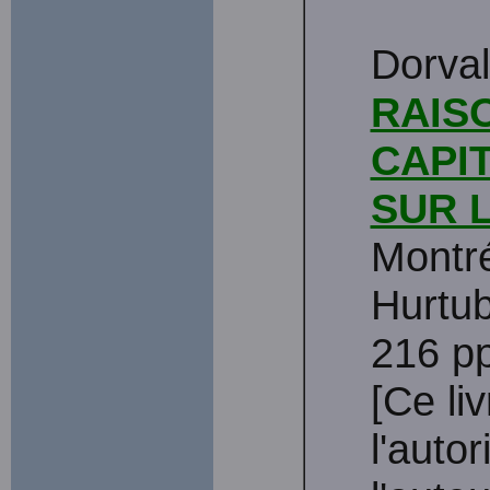
Dorval
RAIS
CAPIT
SUR 
Montré
Hurtu
216 pp
[Ce li
l'auto