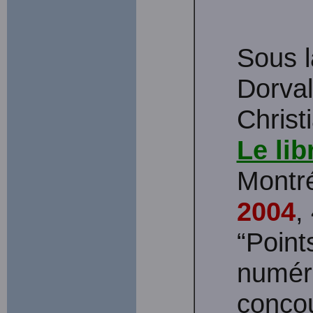
Sous l
Dorval
Christ
Le li
Montré
2004
,
“Point
numéri
conco