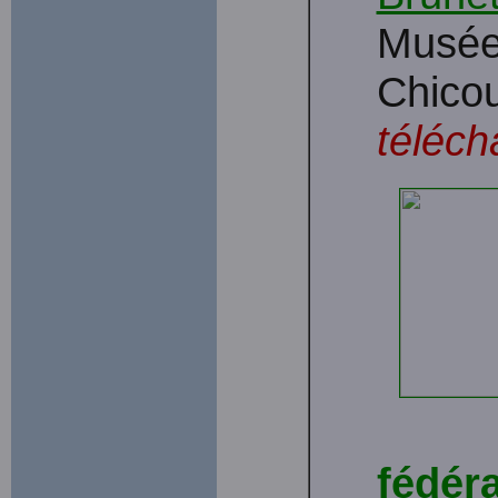
Musée 
Chicou
téléch
fédér