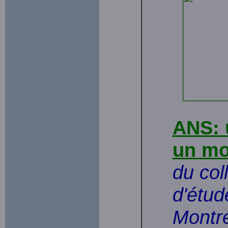
ANS: 
un mo
du col
d'étud
Montr