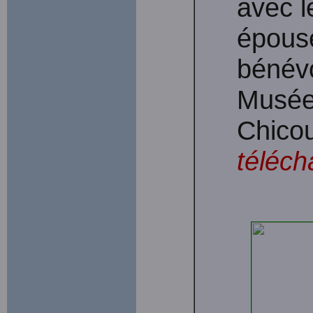
avec 
épous
bénévo
Musée 
Chicou
téléch