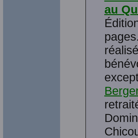
au Qu
Éditio
pages.
réalis
bénévo
except
Berge
retrai
Domin
Chicou