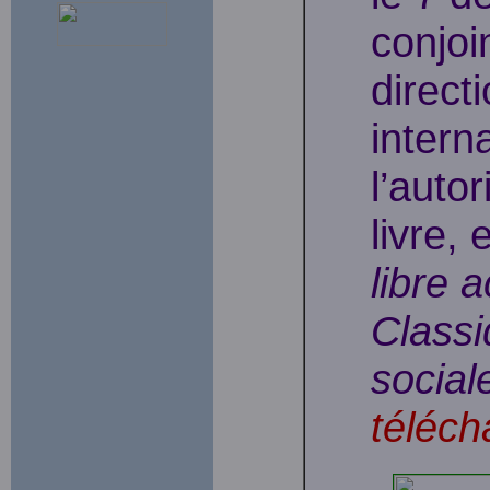
conjoi
directi
intern
l’autor
livre,
libre 
Classi
social
téléch