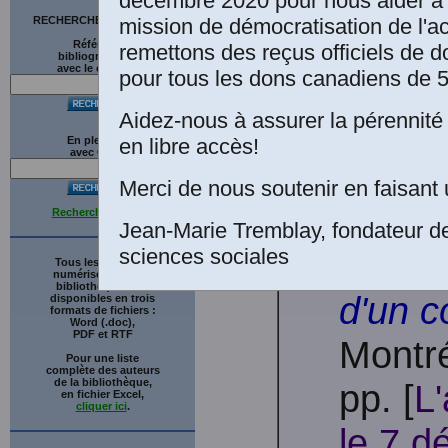
Sous l
décembre 2020 pour nous aider à 
mission de démocratisation de l'a
RECHERCHE SUR LE SITE
Dorval
Références
remettons des reçus officiels de d
bibliographiques
avec le catalogue
pour tous les dons canadiens de 5
missi
Aidez-nous à assurer la pérennité 
des u
en libre accès!
En plein texte
avec
G
o
o
g
l
e
dans 
Merci de nous soutenir en faisant 
quadri
Recherche avancée
Jean-Marie Tremblay, fondateur d
sciences sociales
Englis
Tous les ouvrages
numérisés de cette
bibliothèque sont
d'un c
disponibles en trois
formats de fichiers :
Word (.doc),
PDF et RTF
Montré
Pour une liste
complète des auteurs
de la bibliothèque,
pp. [
L
en fichier Excel,
cliquer ici
.
le 7 