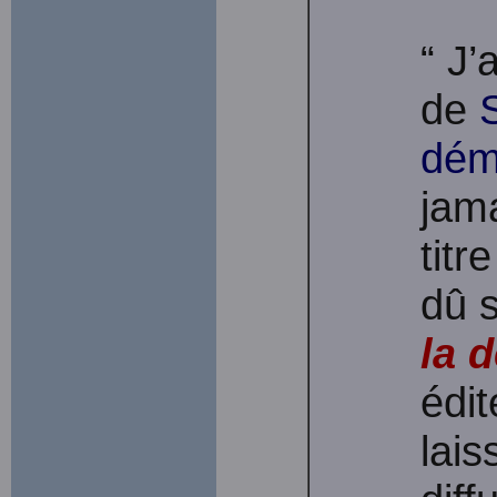
“ J’
de
dém
jam
titr
dû s
la 
édit
lais