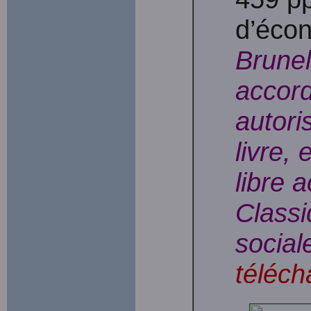
d’écon
Brunel
accord
autori
livre, 
libre 
Classi
social
téléch