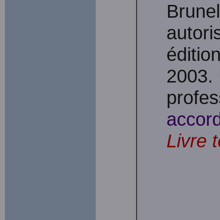
Brunel
autori
éditio
2003. 
profes
accord
Livre 