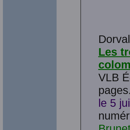
Dorval
Les tr
colom
VLB É
pages.
le 5 ju
numéri
Brune