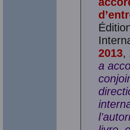
accor
d’entr
Éditio
Intern
2013
,
a acco
conjoi
directi
intern
l’autor
livre, 