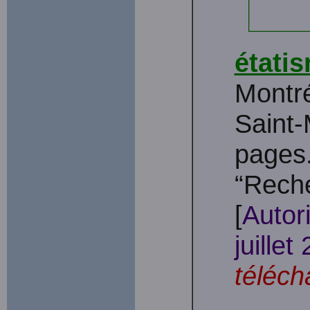
étati
Montré
Saint-
pages.
“Rech
[
Autor
juillet
téléch