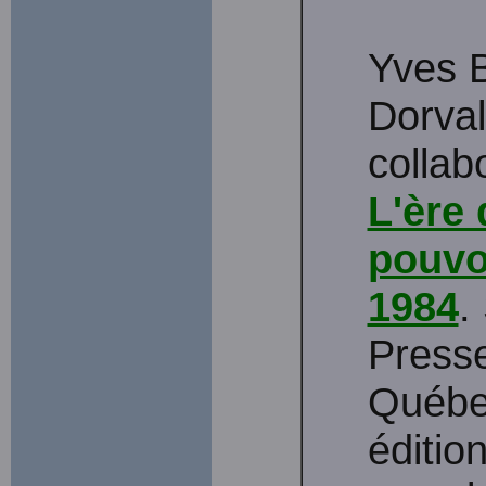
Yves B
Dorval
collab
L'ère 
pouvo
1984
.
Presse
Québ
éditio