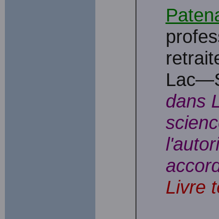
Paten
profes
retrai
Lac—S
dans 
scienc
l'autor
accord
Livre 