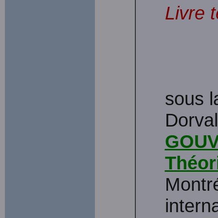
Livre 
sous l
Dorval
GOUV
Théor
Montréa
intern