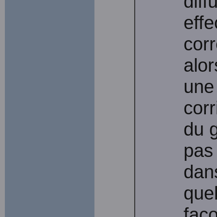
diff
effe
corr
alor
une 
cor
du 
pas
dan
quel
faç