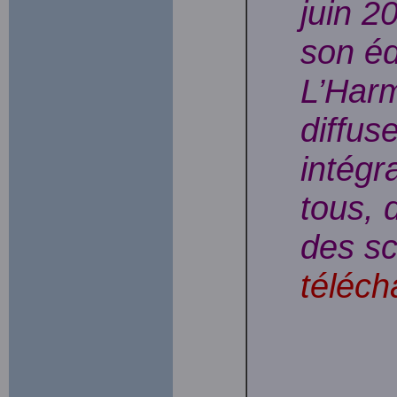
juin 2
son éd
L’Harm
diffuse
intégr
tous, 
des sc
téléch