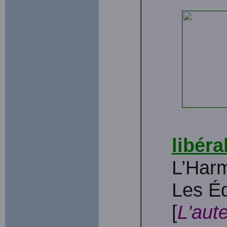
libéra
L’Har
Les Éd
[
L'aut