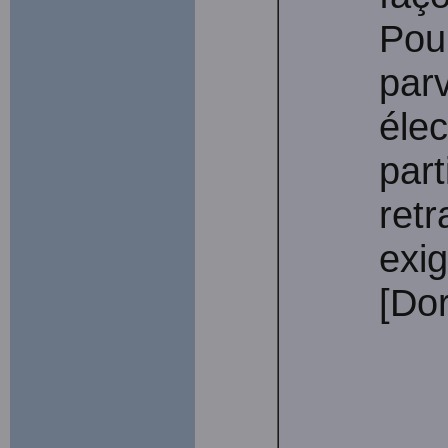
Pou
parv
élec
part
retr
exig
[Dor