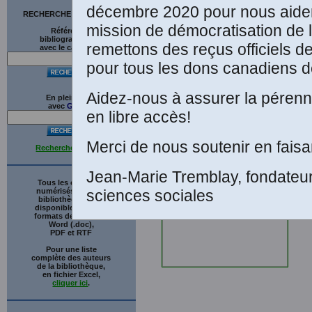
décembre 2020 pour nous aider
RECHERCHE SUR LE SITE
mission de démocratisation de 
Références
bibliographiques
remettons des reçus officiels d
avec le catalogue
pour tous les dons canadiens de
Aidez-nous à assurer la pérenni
L
En plein texte
avec
G
o
o
g
l
e
en libre accès!
P
Merci de nous soutenir en faisa
Recherche avancée
p
Jean-Marie Tremblay, fondateu
Tous les ouvrages
numérisés de cette
sciences sociales
bibliothèque sont
disponibles en trois
formats de fichiers :
Word (.doc),
PDF et RTF
Pour une liste
complète des auteurs
de la bibliothèque,
en fichier Excel,
cliquer ici
.