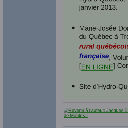
janvier 2013.
Marie-Josée Dor
du Québec à Troi
rural québécoi
française
, Volu
[
] Con
EN LIGNE
Site d'Hydro-Qu