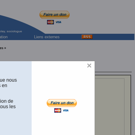
ation
Liens externes
es »
×
aine de Montréal
que nous
s en
 crime du point de vue de
 Marc Leblanc,
Traité de
rsité de Montréal, 1994, 464 pp.
sion de
tous les