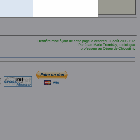
Dernière mise à jour de cette page le
vendredi 11 août 2006
7:12
Par Jean-Marie Tremblay, sociologue
professeur au Cégep de Chicoutimi.