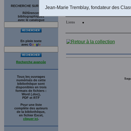
RECHERCHE SUR LE SITE
Jean-Marie Tremblay, fondateur des Clas
Références
bibliographiques
avec le catalogue
Liens
En plein texte
avec
G
o
o
g
l
e
Recherche avancée
Tous les ouvrages
Sagu
numérisés de cette
bibliothèque sont
disponibles en trois
formats de fichiers :
Word (.doc),
PDF et RTF
Pour une liste
complète des auteurs
de la bibliothèque,
en fichier Excel,
cliquer ici
.