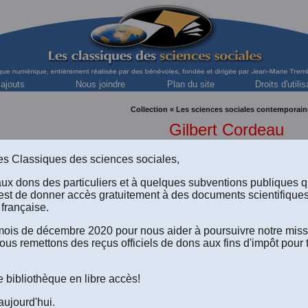
 ajouts
Nous joindre
Plan du site
Droits d'utilis
Collection « Les sciences sociales contemporain
Gilbert Cordeau
chercheur au Service de police de la Communauté urb
s des Classiques des sciences sociales,
aux dons des particuliers et à quelques subventions publiques 
est de donner accès gratuitement à des documents scientifique
CORDEAU, Avec la collaboration de Raymonde BOISVERT, “
Le
française.
rticle publié dans l'ouvrage sous la direction de Denis Szabo et
édition, chapitre 3, pp. 91-112. Montréal: Les Presses de l'Unive
e mois de décembre 2020 pour nous aider à poursuivre notre mis
ous remettons des reçus officiels de dons aux fins d'impôt pour 
e bibliothèque en libre accès!
aujourd'hui.