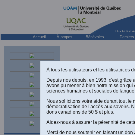
Accueil
À propos
Bénévoles
Derniers
À tous les utilisateurs et les utilisatrice
Depuis nos débuts, en 1993, c'est grâce 
avons pu mener à bien notre mission qui 
Maurice CUSSON et Gilbert 
sciences humaines et sociales de langue 
l'analyse stratégique
”. Un a
criminologie empirique
, 2e 
Nous sollicitons votre aide durant tout l
démocratisation de l'accès aux savoirs. N
dons canadiens de 50 $ et plus.
Aidez-nous à assurer la pérennité de cett
Merci de nous soutenir en faisant un don 