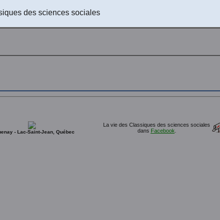
siques des sciences sociales
La vie des Classiques des sciences sociales
dans
Facebook
.
enay - Lac-Saint-Jean, Québec