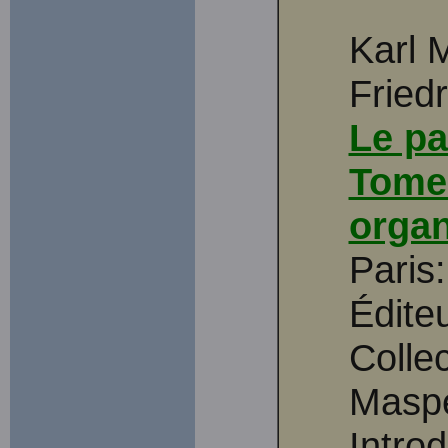
Karl 
Fried
Le pa
Tome 
organ
Paris
Édite
Collec
Maspe
Intro