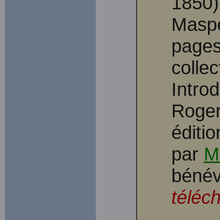
1850)
Maspe
pages.
colle
Intro
Roger
éditi
par
M
bénév
téléc