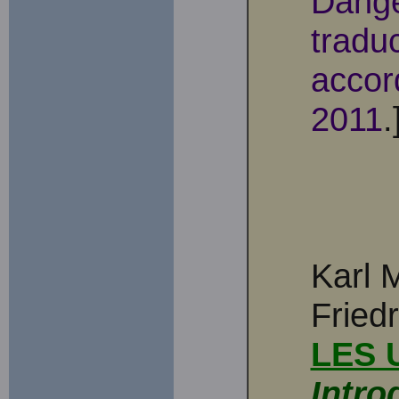
Dange
traduc
accor
2011
.
Karl 
Fried
LES 
Intro