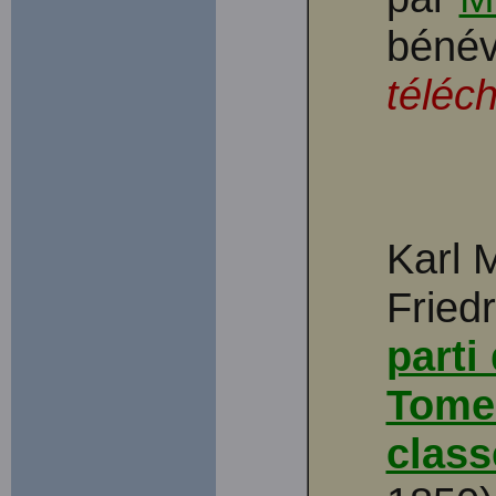
bénév
téléc
Karl 
Fried
parti
Tome 
class