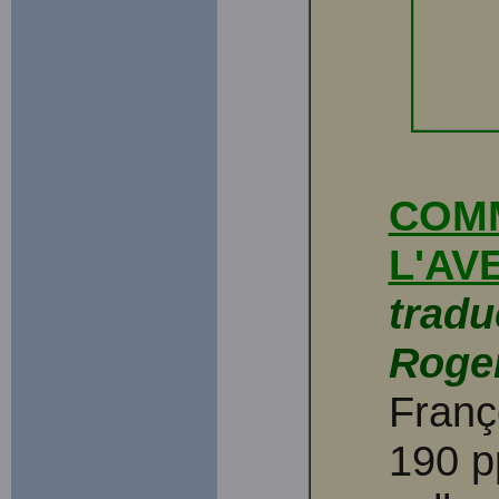
COM
L'AV
tradu
Roger
Franç
190 pp