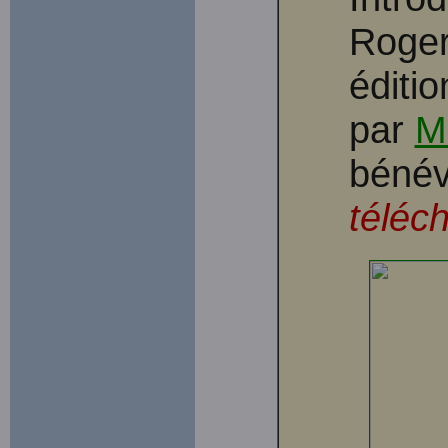
Roger
éditi
par
M
bénév
téléc