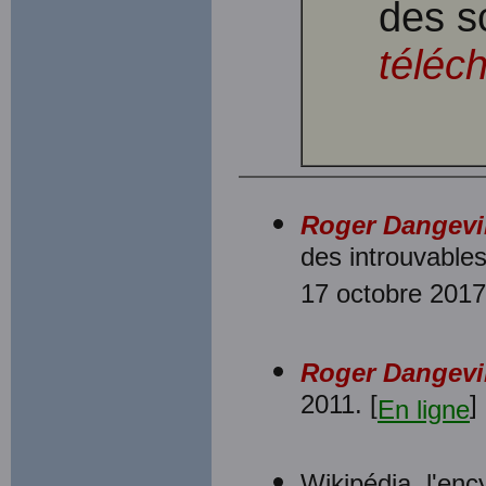
des s
téléc
Roger Dangevil
des introuvable
17 octobre 2017
Roger Dangevi
2011. [
]
En ligne
Wikipédia, l'enc