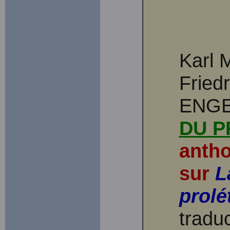
Karl 
Friedr
ENG
DU P
antho
sur
L
prolé
tradu