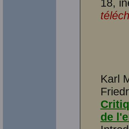
18, in
téléc
Karl 
Fried
Criti
de l'