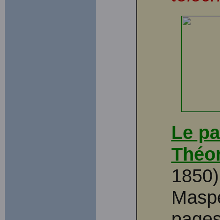
Le pa
Théor
1850)
Maspe
pages.