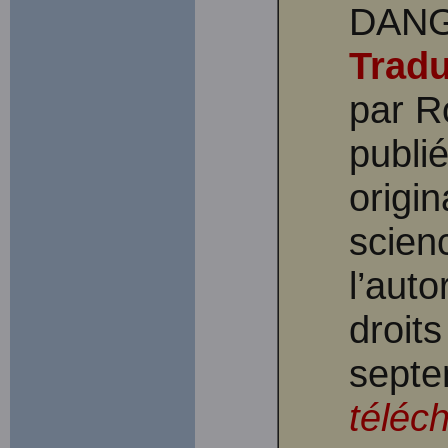
DANG
Tradu
par R
publi
origi
scien
l’auto
droit
septe
téléc