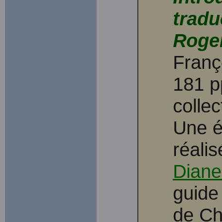
tradu
Roger
Franç
181 pp
colle
Une é
réali
Diane
guide
de Chi