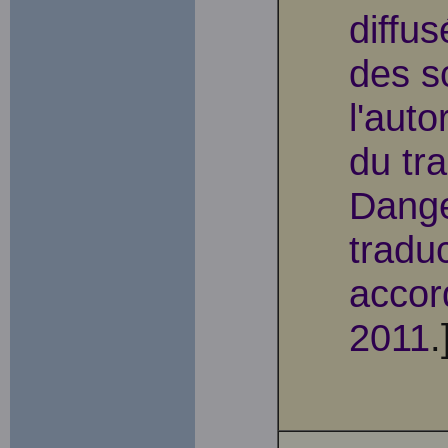
diffu
des s
l'auto
du tr
Dange
traduc
accor
2011
.