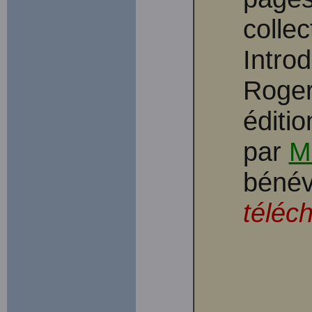
colle
Intro
Roger
éditi
par
M
bénév
téléc