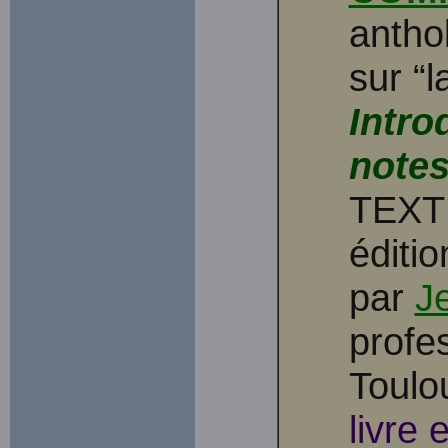
antho
sur “
Intro
notes
TEXT
éditi
par
J
profes
Toulo
livre 