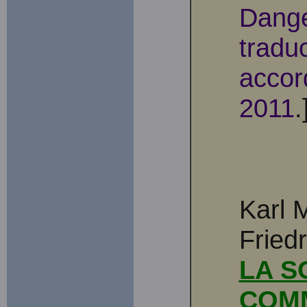
Dange
traduc
accor
2011
.
Karl 
Fried
LA S
COM