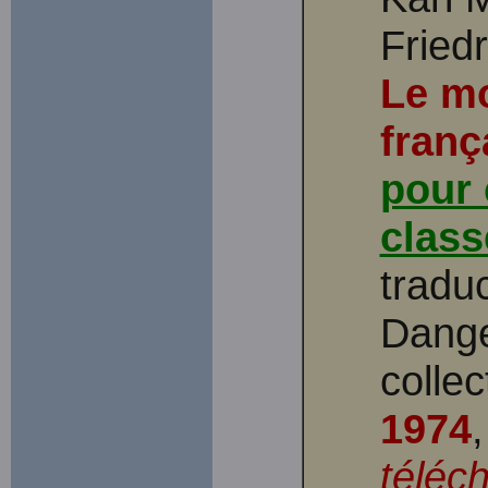
Fried
Le m
franç
pour 
class
tradu
Dangev
colle
1974
téléc