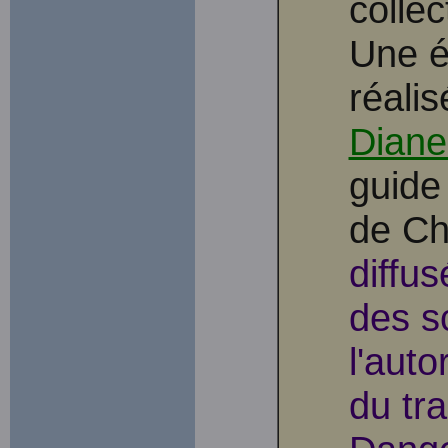
colle
Une é
réali
Diane
guide
de Chi
diffu
des s
l'auto
du tr