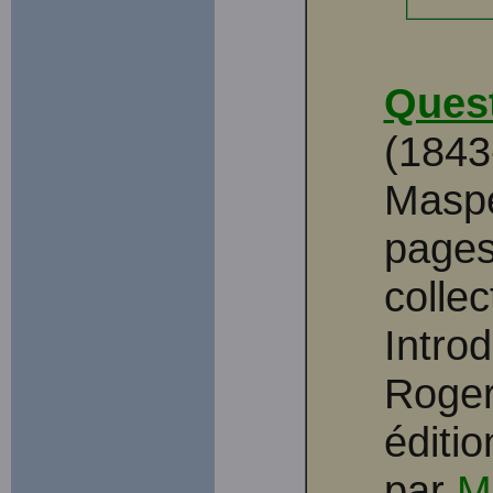
Quest
(1843
Maspe
pages.
colle
Intro
Roger
éditi
par
M