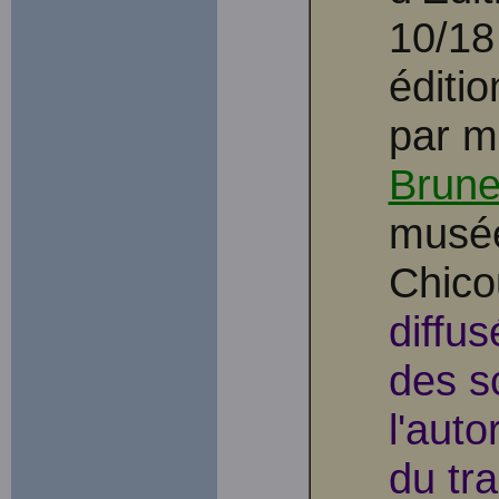
10/18
éditi
par m
Brune
musée
Chicou
diffu
des s
l'auto
du tr