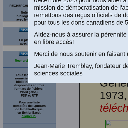
décembre 2020 pour nous aider à 
mission de démocratisation de l'a
RECHERCHE SUR LE SITE
Références
remettons des reçus officiels de d
Karl 
bibliographiques
avec le catalogue
pour tous les dons canadiens de 5
Fried
Aidez-nous à assurer la pérennité 
en libre accès!
En plein texte
LA C
avec
G
o
o
g
l
e
Merci de nous soutenir en faisant 
Préfa
Recherche avancée
Jean-Marie Tremblay, fondateur d
DANGE
sciences sociales
Tous les ouvrages
numérisés de cette
Génér
bibliothèque sont
disponibles en trois
formats de fichiers :
1973,
Word (.doc),
PDF et RTF
Pour une liste
téléc
complète des auteurs
de la bibliothèque,
en fichier Excel,
cliquer ici
.