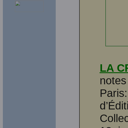
LA C
notes
Paris
d’Édi
Colle