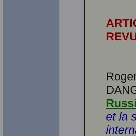
ARTI
REV
Roge
DANG
Russ
et la 
inter