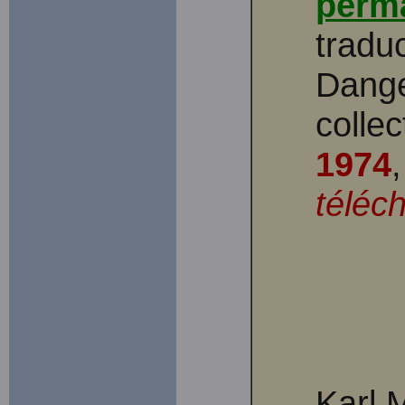
perm
tradu
Dangev
colle
1974
téléc
Karl 