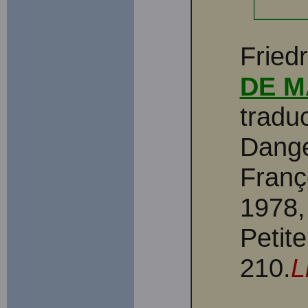
Fried
DE M
tradu
Dange
Franç
1978,
Petit
210.
L