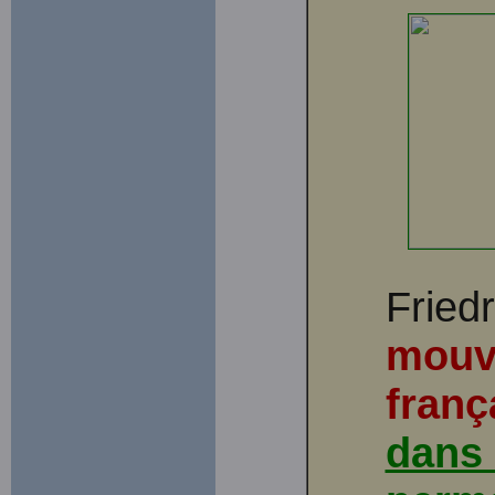
Fried
mouv
franç
dans 