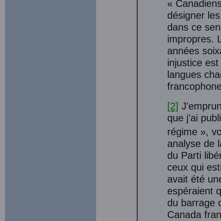
« Canadiens
désigner le
dans ce sens
impropres. 
années soix
injustice es
langues chaq
francophone
[2]
J'emprunt
que j'ai pub
régime », vol
analyse de l
du Parti libér
ceux qui est
avait été un
espéraient q
du barrage q
Canada franç