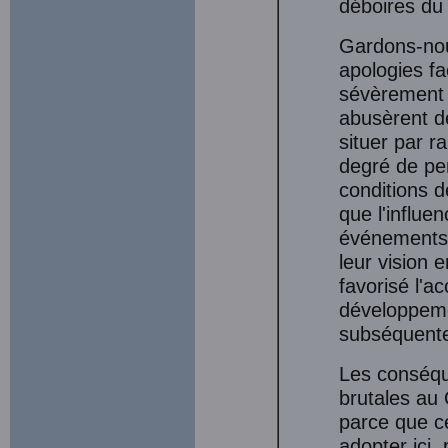
déboires du
Gardons-nous
apologies fa
sévèrement 
abusèrent de
situer par ra
degré de per
conditions d
que l'influe
événements 
leur vision 
favorisé l'a
développemen
subséquent
Les conséqu
brutales au
parce que ce
adopter ici,