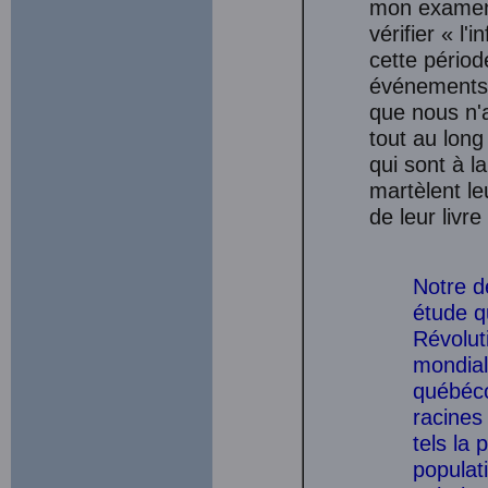
mon examen 
vérifier « l
cette périod
événements 
que nous n'a
tout au long
qui sont à la
martèlent le
de leur livre 
Notre d
étude q
Révolut
mondial
québéco
racines
tels la 
populat