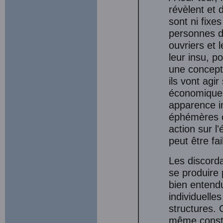
révèlent et 
sont ni fixe
personnes de
ouvriers et l
leur insu, 
une concept
ils vont agi
économiques
apparence in
éphémères o
action sur l
peut être fa
Les discord
se produire 
bien entend
individuelles
structures. 
même constan