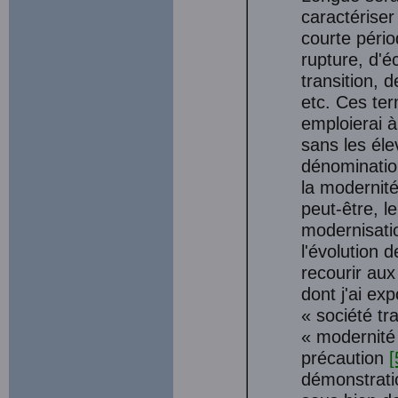
caractériser 
courte pério
rupture, d'é
transition, 
etc. Ces ter
emploierai 
sans les él
dénomination
la modernité
peut-être, l
modernisati
l'évolution 
recourir au
dont j'ai ex
« société tr
« modernité
précaution
[
démonstratio