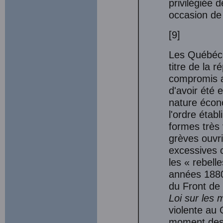
privilégiée 
occasion de
[9]
Les Québéco
titre de la r
compromis au 
d'avoir été
nature écon
l'ordre éta
formes très 
grèves ouvr
excessives 
les « rebell
années 1880
du Front de 
Loi
sur les 
violente au 
moment des 