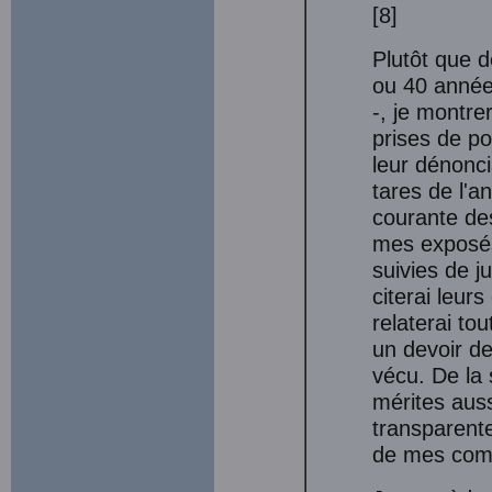
[8]
Plutôt que d
ou 40 années
-, je montrer
prises de po
leur dénonci
tares de l'a
courante des
mes exposés
suivies de j
citerai leur
relaterai tou
un devoir de
vécu. De la s
mérites auss
transparente
de mes com