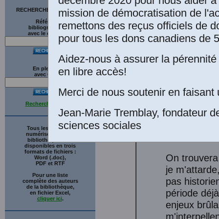
décembre 2020 pour nous aider à 
bénévole, profess
mission de démocratisation de l'a
RECHERCHE SUR LE SITE
écrivain, Chamb
Références
remettons des reçus officiels de d
bibliographiques
accordée par M
avec le catalogue
pour tous les dons canadiens de 5
le 30 mars 2005
Aidez-nous à assurer la pérennité 
en libre accès!
En plein texte
avec
G
o
o
g
l
e
Merci de nous soutenir en faisant 
Recherche avancée
Jean-Marie Tremblay, fondateur d
Introducti
sciences sociales
Tous les ouvrages
numérisés de cette
bibliothèque sont
disponibles en trois
formats de fichiers :
On trouvera 
Word (.doc),
PDF et RTF
je m'attarde
Pour une liste
pas historie
complète des auteurs
de la bibliothèque,
période déj
en fichier Excel,
cliquer ici
.
enjeux brûlan
m'interpelle