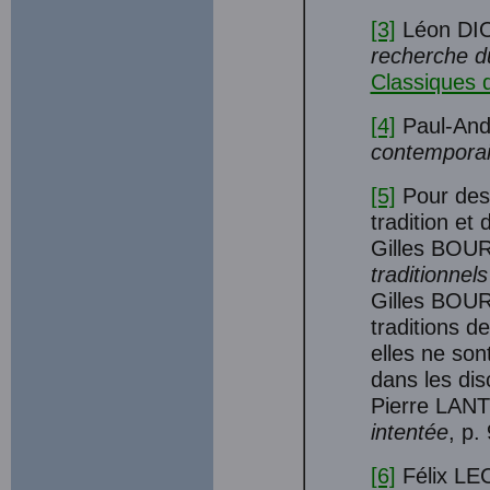
[3]
Léon DI
recherche 
Classiques 
[4]
Paul-And
contempora
[5]
Pour des 
tradition et
Gilles BOU
traditionnels
Gilles BOU
traditions 
elles ne son
dans les dis
Pierre LAN
intentée
, p.
[6]
Félix L