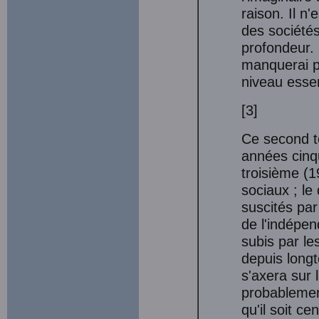
raison. Il n
des sociétés 
profondeur. 
manquerai p
niveau essent
[3]
Ce second to
années cinqu
troisième (
sociaux ; le
suscités par
de l'indépen
subis par le
depuis longt
s'axera sur 
probablement
qu'il soit ce