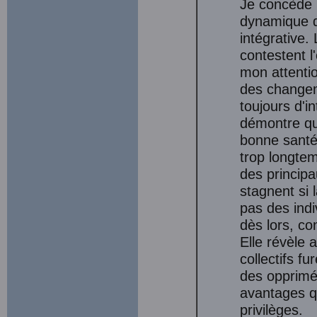
Je concède 
dynamique d
intégrative.
contestent l
mon attentio
des changem
toujours d'i
démontre que
bonne santé 
trop longtem
des principa
stagnent si 
pas des ind
dès lors, co
Elle révèle a
collectifs fu
des opprimés
avantages qu
privilèges.