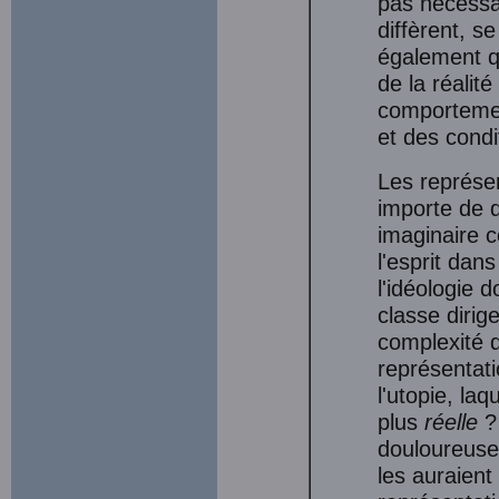
pas nécessai
diffèrent, se
également qu
de la réalité
comportemen
et des condi
Les représen
importe de d
imaginaire c
l'esprit da
l'idéologie 
classe dirig
complexité d
représentati
l'utopie, laq
plus
réelle
?
douloureuse 
les auraient