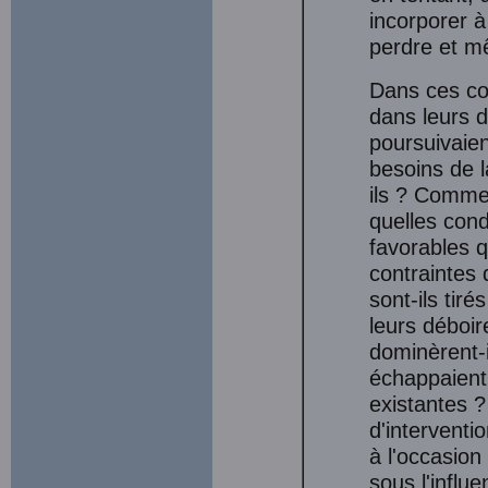
incorporer à
perdre et mê
Dans ces con
dans leurs d
poursuivaien
besoins de l
ils ? Commen
quelles cond
favorables q
contraintes 
sont-ils tir
leurs déboi
dominèrent-il
échappaient 
existantes 
d'interventi
à l'occasion
sous l'influ