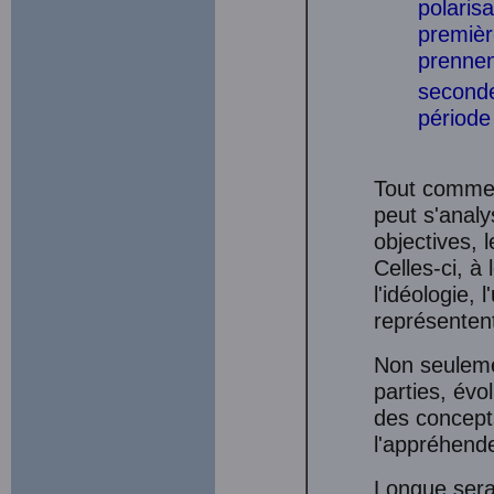
polaris
premièr
prennen
seconde
périod
Tout comme l
peut s'analy
objectives, 
Celles-ci, à
l'idéologie, 
représentent
Non seulemen
parties, év
des concept
l'appréhende
Longue sera