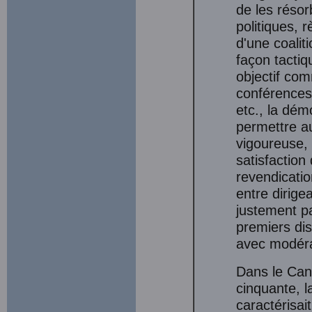
de les résor
politiques, r
d'une coalit
façon tactiq
objectif co
conférences 
etc., la dé
permettre a
vigoureuse, 
satisfaction 
revendicatio
entre dirige
justement p
premiers di
avec modérat
Dans le Can
cinquante, l
caractérisai