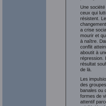
Une société
ceux qui lut
résistent. L
changement a
a crise soci
mourir et qu
à naître. Da
conflit atte
aboutit à un
répression. 
résultat souh
de là.
Les impulsio
des groupes,
banales ou q
formes de vi
attentif par