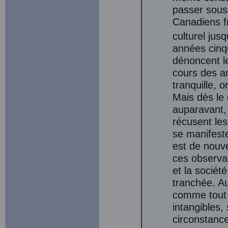
passer sous 
Canadiens fr
culturel ju
années cinq
dénoncent le
cours des a
tranquille, o
Mais dès le 
auparavant,
récusent le
se manifeste
est de nouve
ces observat
et la sociét
tranchée. Au
comme tout l
intangibles, 
circonstance