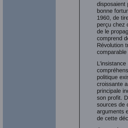
disposaient 
bonne fortun
1960, de tir
perçu chez c
de le propag
comprend dè
Révolution t
comparable 
L’insistance
compréhensio
politique ex
croissante a
principale i
son profit. 
sources de c
arguments e
de cette déc