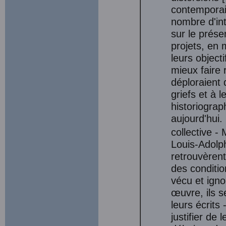
contemporai
nombre d'inte
sur le prése
projets, en 
leurs object
mieux faire 
déploraient 
griefs et à l
historiograp
aujourd'hui
collective - 
Louis-Adolph
retrouvèren
des conditi
vécu et igno
œuvre, ils s
leurs écrits
justifier de