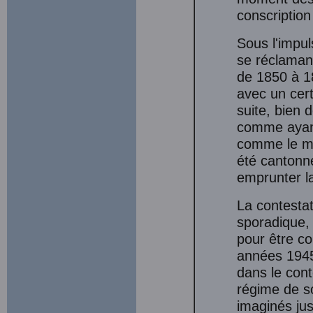
conscription
Sous l'impul
se réclamant
de 1850 à 18
avec un cert
suite, bien 
comme ayant
comme le mo
été cantonné
emprunter la
La contestat
sporadique, 
pour être c
années 1945
dans le cont
régime de so
imaginés jusq