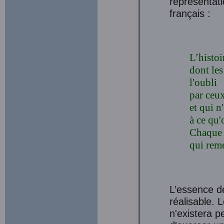
représentat
français :
L’histoi
dont les
l'oubli
par ceux
et qui n
à ce qu'
Chaque 
qui reme
L’essence de
réalisable. 
n'existera p