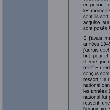
en période d
les moments 
sont-ils sor
acquise leur
sont posés à
Si j'avais 
années 1945
j'aurais déc
but, pour ch
thème qui m
relief En ré
conçus comme
ressortir le
national da
les années 1
national fut 
ressenti une
l'imaginaire