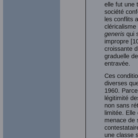
elle fut une
société con
les conflits 
cléricalisme
generis
qui 
impropre [10
croissante d
graduelle de
entravée.
Ces conditi
diverses que
1960. Parce 
légitimité d
non sans rét
limitée. Ell
menace de s
contestatair
une classe s