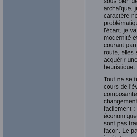
sous bien de
archaïque, j
caractère no
problématiqu
l'écart, je v
modernité et
courant par
route, elles
acquérir une
heuristique.
Tout ne se 
cours de l'é
composantes 
changement.
facilement : 
économique, 
sont pas tr
façon. Le p