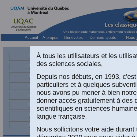
Accueil
À propos
Bénévoles
Derniers ajouts
Nous j
Collection « 
À tous les utilisateurs et les utili
Québec 1945-2
des sciences sociales,
Depuis nos débuts, en 1993, c'es
Une édition élect
particuliers et à quelques subven
nous avons pu mener à bien notre
Léon Dion,
Québ
donner accès gratuitement à des
intellectuels e
scientifiques en sciences humaine
Presses de l'Uni
langue française.
édition numériqu
Nous sollicitons votre aide durant 