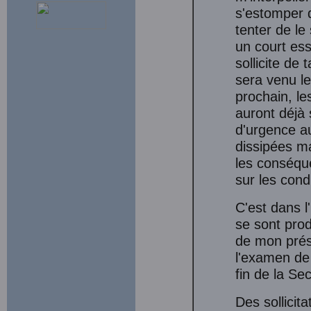
s'estomper 
tenter de le 
un court ess
sollicite de
sera venu l
prochain, le
auront déjà
d'urgence au
dissipées ma
les conséque
sur les cond
C'est dans l
se sont prod
de mon prése
l'examen de 
fin de la S
Des sollicit