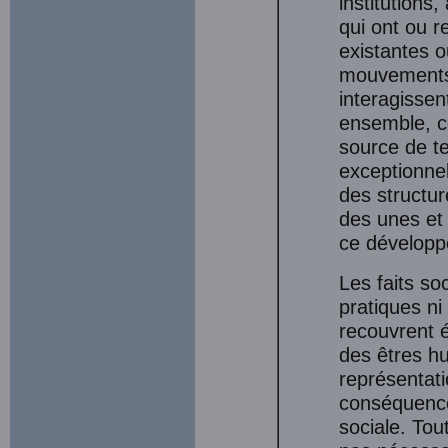
institutions
qui ont ou r
existantes o
mouvements 
interagissen
ensemble, co
source de t
exceptionnel
des structur
des unes et
ce développe
Les faits s
pratiques ni
recouvrent é
des êtres h
représentati
conséquences
sociale. Tou