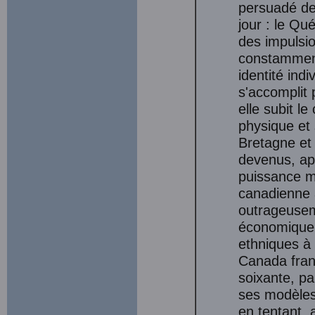
persuadé de 
jour : le Qu
des impulsi
constamment
identité indi
s'accomplit
elle subit l
physique et 
Bretagne et 
devenus, ap
puissance mo
canadienne a
outrageusem
économique 
ethniques à 
Canada fra
soixante, pa
ses modèles 
en tentant, 