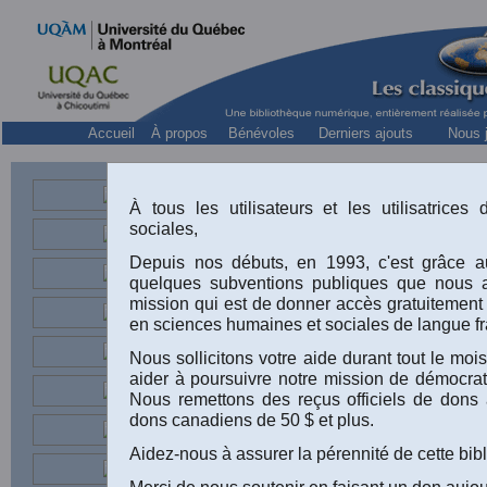
Accueil
À propos
Bénévoles
Derniers ajouts
Nous j
À tous les utilisateurs et les utilisatrice
soci
sociales,
Depuis nos débuts, en 1993, c'est grâce au
quelques subventions publiques que nous 
mission qui est de donner accès gratuitement
en sciences humaines et sociales de langue fr
À la recherche d
Nous sollicitons votre aide durant tout le m
religieuses de f
aider à poursuivre notre mission de démocrati
Nous remettons des reçus officiels de dons 
Laurin, Danielle J
dons canadiens de 50 $ et plus.
collaboration de M
Aidez-nous à assurer la pérennité de cette bib
participation de Ca
Merci de nous soutenir en faisant un don aujou