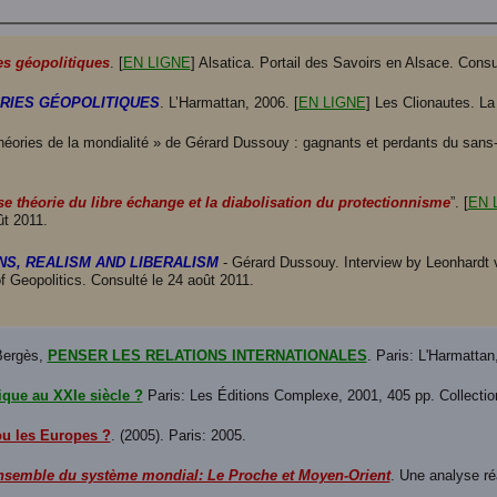
es géopolitiques
. [
EN LIGNE
] Alsatica. Portail des Savoirs en Alsace. Consu
RIES GÉOPOLITIQUES
. L’Harmattan, 2006. [
EN LIGNE
] Les Clionautes. La
éories de la mondialité » de Gérard Dussouy : gagnants et perdants du sans-f
se théorie du libre échange et la diabolisation du protectionnisme
”. [
EN 
t 2011.
NS, REALISM AND LIBERALISM
- Gérard Dussouy. Interview by Leonhardt v
f Geopolitics. Consulté le 24 août 2011.
 Bergès,
PENSER LES RELATIONS INTERNATIONALES
. Paris: L'Harmattan
ique au XXIe siècle ?
Paris: Les Éditions Complexe, 2001, 405 pp. Collection
u les Europes ?
. (2005). Paris: 2005.
nsemble du système mondial: Le Proche et Moyen-Orient
. Une analyse réa