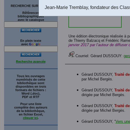
RECHERCHE SUR LE SITE
Jean-Marie Tremblay, fondateur des Clas
Références
bibliographiques
avec le catalogue
Une édition électronique réalisée à 
de Thierry Balzacq et Frédéric Rame
En plein texte
avec
G
o
o
g
l
e
janvier 2017 par l’auteur de diffuse
Courriel: Gérard DUSSOUY:
ger
Recherche avancée
Gérard DUSSOUY,
Traité de
Tous les ouvrages
par Michel Bergès.
numérisés de cette
bibliothèque sont
disponibles en trois
Gérard DUSSOUY,
Traité de
formats de fichiers :
Word (.doc),
dirigée par Michel Bergès.
PDF et RTF
Pour une liste
Gérard DUSSOUY,
Traité de
complète des auteurs
dirigée par Michel Bergès.
de la bibliothèque,
en fichier Excel,
cliquer ici
.
Gérard DUSSOUY, “
Vers une