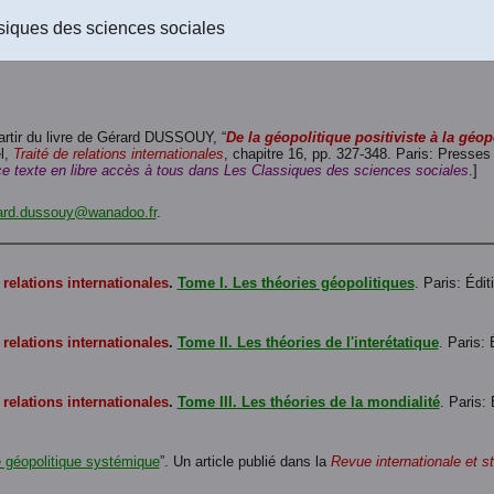
Le texte de l'article au format PDF-texte (Acrobat Reader) à télécha
siques des sciences sociales
Le texte de l'article au format RTF (Rich text format) à télécharger
(U
partir du livre de Gérard DUSSOUY, “
De la géopolitique positiviste à la géo
l,
Traité de relations internationales
, chapitre 16, pp. 327-348. Paris: Presse
r ce texte en libre accès à tous dans Les Classiques des sciences sociales
.]
ard.dussouy@wanadoo.fr
.
 relations internationales
.
Tome I. Les théories géopolitiques
. Paris: Édi
 relations internationales
.
Tome II. Les théories de l'interétatique
. Paris:
 relations internationales
.
Tome III. Les théories de la mondialité
. Paris:
 géopolitique systémique
”. Un article publié dans la
Revue internationale et s