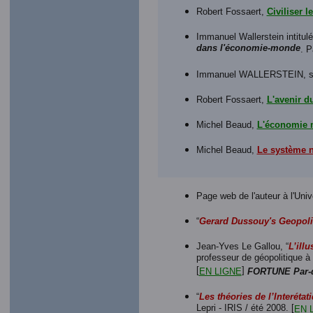
Robert Fossaert,
Civiliser l
Immanuel Wallerstein intitulé
dans l'économie-monde
. P
Immanuel WALLERSTEIN, so
Robert Fossaert,
L'avenir d
Michel Beaud,
L'économie 
Michel Beaud,
Le système n
Page web de l'auteur à l'Uni
“
Gerard Dussouy's Geopolit
Jean-Yves Le Gallou, “
L’ill
professeur de géopolitique à
[
]
EN LIGNE
FORTUNE Par-de
“
Les théories de l’Interétati
Lepri - IRIS / été 2008. [
EN 