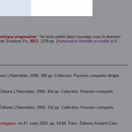
rger
(Un fichier de 38 pages et de 696 K.)
n fichier de 38 pages et de 7,7 Mo.)
politique pragmatiste
.” Un texte publié dans l’ouvrage sous la direction
s de Sciences Po,
2013
, 1228 pp. [
Autorisation formelle accordée le 8
tions L'Harmattan, 2006, 368 pp. Collection: Pouvoirs comparés dirigée
 Éditions L'Harmattan, 2008, 354 pp. Collection: Pouvoirs comparés
 Éditions L'Harmattan, 2009, 316 pp. Collection: Pouvoirs comparés
tratégique
, no 47, mars 2002, pp. 53-66. Paris: Éditions Armand Colin.