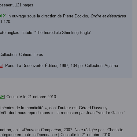
Fossaert, 121 pages.
al?
" in ouvrage sous la direction de Pierre Dockès,
Ordre et désordres
11-120.
xte anglais intitulé: “The Incredible Shrinking Eagle”.
ollection: Cahiers libres.
al
. Paris: La Découverte, Éditeur, 1987, 134 pp. Collection: Agalma.
NE
] Consulté le 21 octobre 2010.
s théories de la mondialité », dont l’auteur est Gérard Dussouy,
érêt, dont nous reproduisons ici la recension par Jean-Yves Le Gallou.”
mattan, coll. «Pouvoirs Comparés», 2007. Note rédigée par : Charlotte
 stratégique en toute indépendance.] Consulté le 21 octobre 2010.