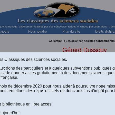
 ajouts
Nous joindre
Plan du site
Droits d'utilis
Collection « Les sciences sociales contemporain
Gérard Dussouy
professeur émérite de l'Université Montesquieu d
s des Classiques des sciences sociales,
aux dons des particuliers et à quelques subventions publiques 
est de donner accès gratuitement à des documents scientifique
française.
“De la géopolitique positiviste
e mois de décembre 2020 pour nous aider à poursuivre notre mis
à la géopolitique pragmatiste.” 
ous remettons des reçus officiels de dons aux fins d'impôt pour 
e bibliothèque en libre accès!
Version html du texte disponible à l'écran
.
aujourd'hui.
Le texte de l'article au format Word 2008 à télécharger
(Un fichier de