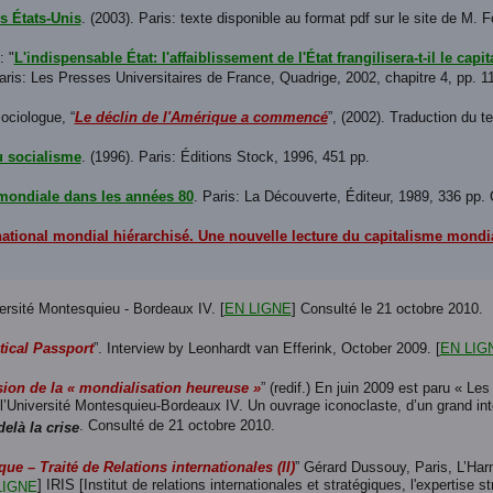
es États-Unis
. (2003). Paris: texte disponible au format pdf sur le site de M. 
: "
L'indispensable État: l'affaiblissement de l'État frangilisera-t-il le capit
aris: Les Presses Universitaires de France, Quadrige, 2002, chapitre 4, pp. 1
ciologue, “
Le déclin de l'Amérique a commencé
”, (2002). Traduction du te
u socialisme
. (1996). Paris: Éditions Stock, 1996, 451 pp.
mondiale dans les années 80
. Paris: La Découverte, Éditeur, 1989, 336 pp. C
ational mondial hiérarchisé. Une nouvelle lecture du capitalisme mondi
versité Montesquieu - Bordeaux IV. [
EN LIGNE
] Consulté le 21 octobre 2010.
ical Passport
”. Interview by Leonhardt van Efferink, October 2009. [
EN LIG
usion de la « mondialisation heureuse »
” (redif.) En juin 2009 est paru « Le
 l’Université Montesquieu-Bordeaux IV. Un ouvrage iconoclaste, d’un grand int
. Consulté de 21 octobre 2010.
là la crise
que – Traité de Relations internationales (II)
” Gérard Dussouy, Paris, L’Har
] IRIS [Institut de relations internationales et stratégiques, l'expertise
LIGNE