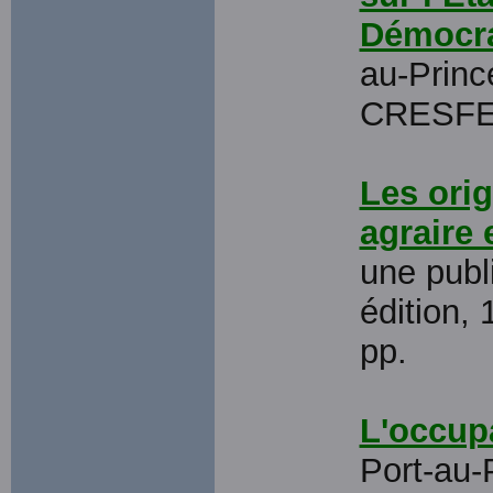
Démocrat
au-Prince
CRESF
Les orig
agraire 
une publ
édition, 
pp.
L'occupa
Port-au-P