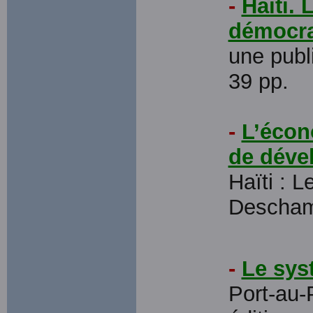
-
Haïti. 
démocra
une pub
39 pp.
-
L’écon
de déve
Haïti : L
Descha
-
Le sys
Port-au