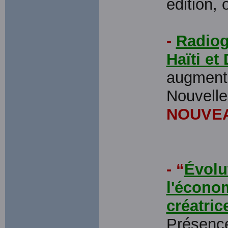
édition,
-
Radiog
Haïti et
augmenté
Nouvelle
NOUVEA
- “
Évolu
l'économ
créatric
Présence