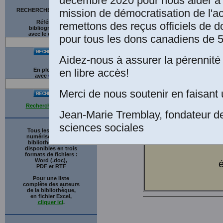
décembre 2020 pour nous aider à 
mission de démocratisation de l'a
RECHERCHE SUR LE SITE
Références
remettons des reçus officiels de d
bibliographiques
avec le catalogue
pour tous les dons canadiens de 5
Aidez-nous à assurer la pérennité 
en libre accès!
En plein texte
avec
G
o
o
g
l
e
Merci de nous soutenir en faisant 
Recherche avancée
Jean-Marie Tremblay, fondateur d
d
sciences sociales
Tous les ouvrages
numérisés de cette
bibliothèque sont
disponibles en trois
formats de fichiers :
Word (.doc),
é
PDF et RTF
Pour une liste
complète des auteurs
de la bibliothèque,
en fichier Excel,
cliquer ici
.