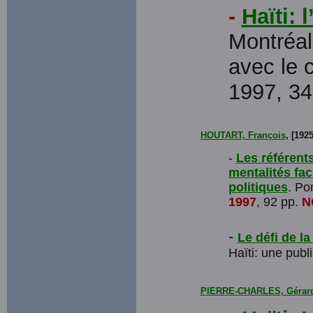
-
Haïti:
Montréal
avec le
1997, 3
HOUTART, François
, [192
-
Les référents
mentalités fac
politiques
. Po
1997
, 92 pp.
N
-
Le défi de l
Haïti: une pub
PIERRE-CHARLES, Gérar