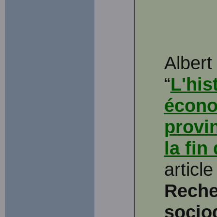
Albert
“
L'his
écono
provi
la fin
articl
Reche
socio