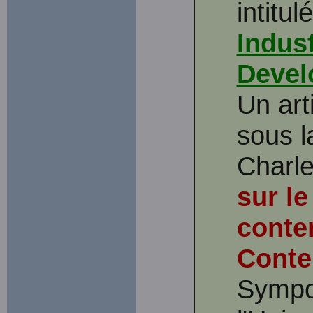
intitulé
Indust
Devel
Un arti
sous l
Charl
sur l
conte
Conte
Sympo