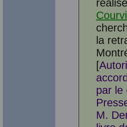
réalis
Courvi
cherch
la ret
Montr
[
Autor
accord
par le
Presse
M. Den