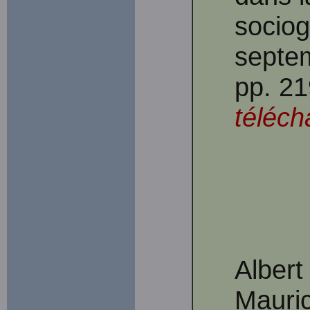
sociog
septe
pp. 2
téléch
Albert
Mauri