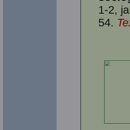
1-2, j
54.
Te