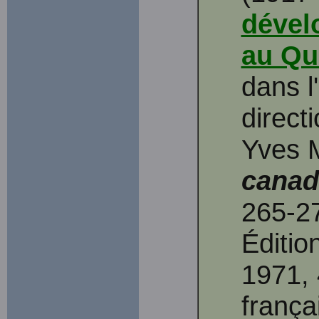
dével
au Qu
dans l
direct
Yves 
canad
265-27
Éditio
1971, 
frança