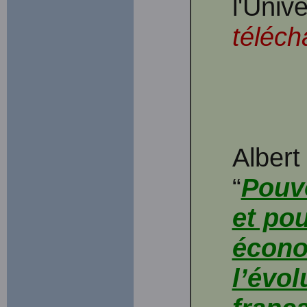
l'Univ
téléch
Alber
“
Pouvo
et po
écono
l’évo