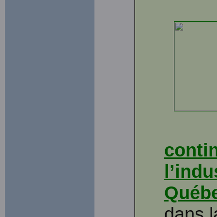
conti
l’indu
Québ
dans 