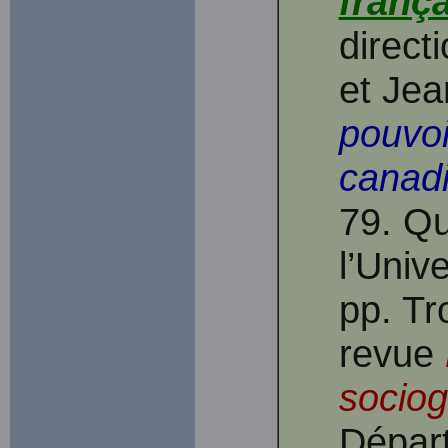
frança
direct
et Je
pouvoi
canadi
79. Q
l’Univ
pp. Tr
revue
socio
Départ