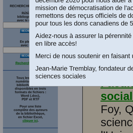
décembre 2020 pour nous aider à 
mission de démocratisation de l'a
RECHERCHE SUR LE SITE
Références
Sous l
remettons des reçus officiels de d
bibliographiques
avec le catalogue
pour tous les dons canadiens de 5
d’Alb
Aidez-nous à assurer la pérennité 
Cinqu
en libre accès!
En plein texte
avec
G
o
o
g
l
e
social
Merci de nous soutenir en faisant 
Recherche avancée
Laval.
Jean-Marie Tremblay, fondateur d
sciences sociales
Tous les ouvrages
Facul
numérisés de cette
bibliothèque sont
disponibles en trois
socia
formats de fichiers :
Word (.doc),
PDF et RTF
Foy, Q
Pour une liste
complète des auteurs
de la bibliothèque,
en fichier Excel,
scienc
cliquer ici
.