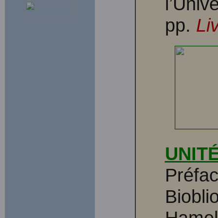
l’Univ
pp.
Li
UNIT
Préfac
Biobli
Hameli