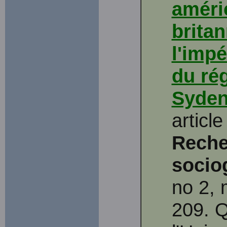
améri
britan
l'imp
du ré
Syden
articl
Reche
socio
no 2, 
209. 