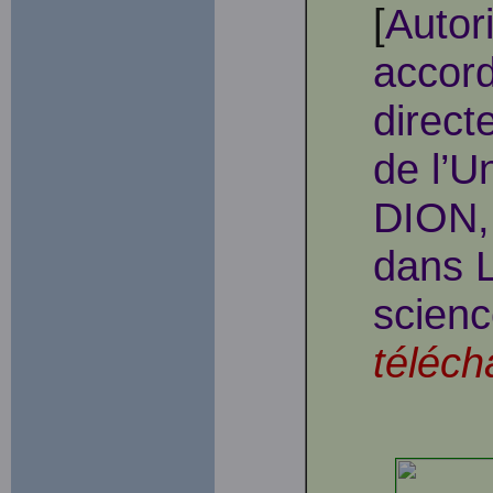
[
Autor
accord
direct
de l’U
DION, 
dans 
scienc
téléch