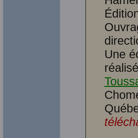
Éditio
Ouvrag
direct
Une éd
réalis
Toussa
Chomed
Québ
téléch