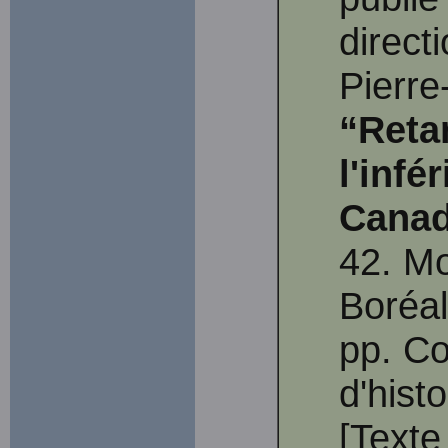
direct
Pierre
“Reta
l'infé
Canad
42. Mo
Boréal
pp. Co
d'hist
[Texte