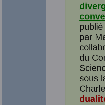
diver
conve
publié
par M
collab
du Co
Scien
sous l
Charl
duali