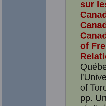
sur le
Canad
Canad
Canad
of Fr
Relat
Québe
l’Univ
of Tor
pp. Un