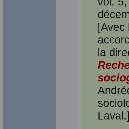
vol. 5
déce
[Avec 
accord
la dir
Reche
socio
Andrée
sociol
Laval.