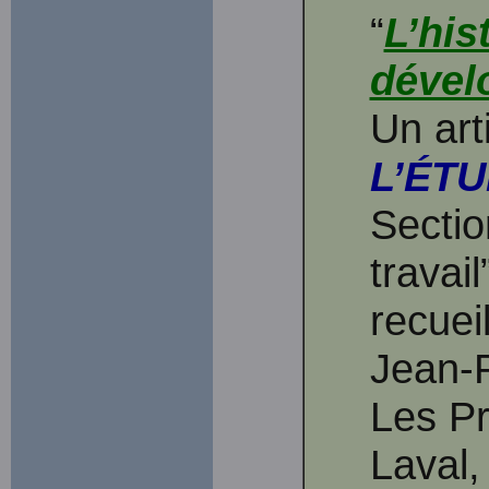
“
L’his
dével
Un art
L’ÉTU
Sectio
travai
recuei
Jean-
Les Pr
Laval