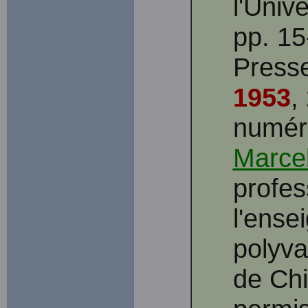
l'Unive
pp. 15
Presse
1953
,
numéri
Marcel
profes
l'ense
polyv
de Chi