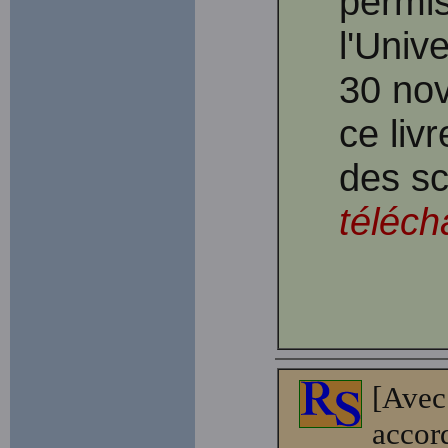
permis
l'Univ
30 nov
ce liv
des sc
téléch
[Avec 
accor