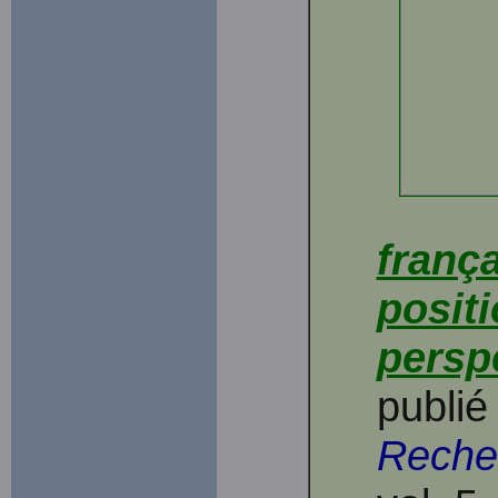
frança
posit
persp
publié
Reche