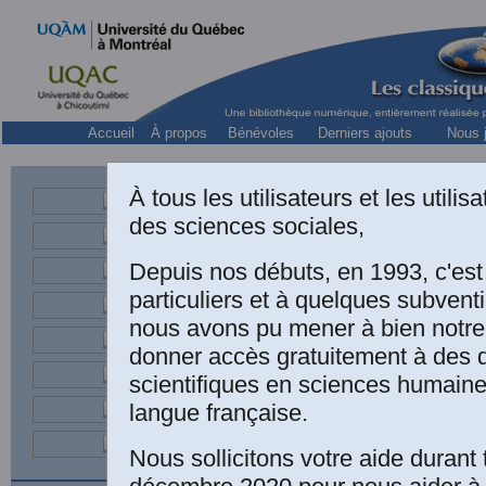
Accueil
À propos
Bénévoles
Derniers ajouts
Nous j
À tous les utilisateurs et les utili
des sciences sociales,
D
Institut
Depuis nos débuts, en 1993, c'es
particuliers et à quelques subven
nous avons pu mener à bien notre
donner accès gratuitement à des
Aude-Emman
scientifiques en sciences humaine
Alliances 
langue française.
mutations
l'économi
Nous sollicitons votre aide durant 
publié dans