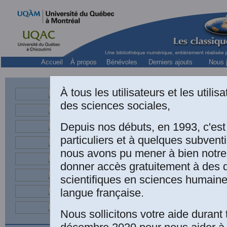
Accueil
À propos
Bénévoles
Derniers ajouts
Nous j
À tous les utilisateurs et les utili
des sciences sociales,
Depuis nos débuts, en 1993, c'es
particuliers et à quelques subven
nous avons pu mener à bien notre
donner accès gratuitement à des
scientifiques en sciences humaine
langue française.
Brigitte Fl
conversion
Nous sollicitons votre aide durant 
point de 