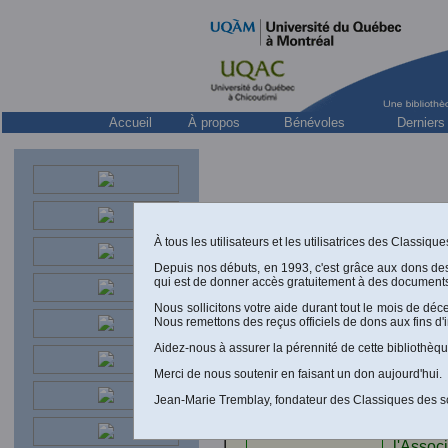
Accueil
À propos
Bénévoles
Derniers
À tous les utilisateurs et les utilisatrices des Classiq
Depuis nos débuts, en 1993, c'est grâce aux dons de
“
Vers un tournant symboliqu
qui est de donner accès gratuitement à des documents
[
Autorisation accordée par l'auteu
Nous sollicitons votre aide durant tout le mois de dé
Nous remettons des reçus officiels de dons aux fins d'
Benoît 
des ap
Aidez-nous à assurer la pérennité de cette bibliothèqu
Presses 
Merci de nous soutenir en faisant un don aujourd'hui.
Gilles L
Jean-Marie Tremblay, fondateur des Classiques des s
“
Contre
l'Assoc