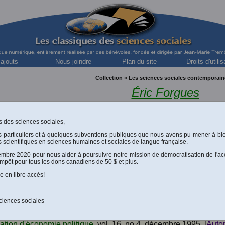
 ajouts
Nous joindre
Plan du site
Droits d'utilis
Collection « Les sciences sociales contemporain
Éric Forgues
sociologue, Université de Moncton
ues des sciences sociales,
s particuliers et à quelques subventions publiques que nous avons pu mener à bi
e poststructuraliste en sciences sociales
”. Un article publi
 scientifiques en sciences humaines et sociales de langue française.
r le 30 août 2005
]
cembre 2020 pour nous aider à poursuivre notre mission de démocratisation de l'ac
impôt pour tous les dons canadiens de 50 $ et plus.
Lévesque, Gilles L. Bourque et Éric Forgues, “
La sociologie éco
proches
”. Un article publié dans la revue Cahiers internationau
e en libre accès!
universitaires de France. [Autorisation de M. Éric Forgues le 25
. Bourque le 27 juillet 2006.]
ciences sociales
 l'économisme, un projet de société ou de sociologue ?
.” (
iation d'économie politique
, vol. 16, no 4, décembre 1995. [
Autor