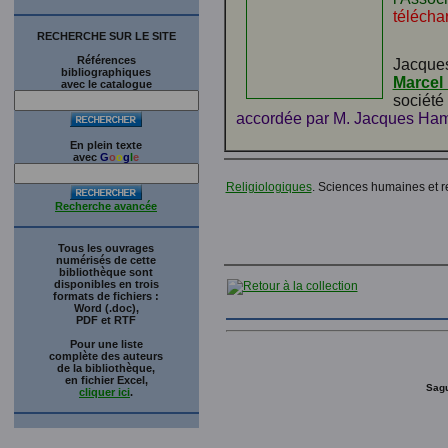
télécha
RECHERCHE SUR LE SITE
Références
Jacques
bibliographiques
Marcel
avec le catalogue
société
accordée par M. Jacques Hamel
En plein texte
avec
G
o
o
g
l
e
Religiologiques
. Sciences humaines et re
Recherche avancée
Tous les ouvrages
numérisés de cette
bibliothèque sont
disponibles en trois
formats de fichiers :
Word (.doc),
PDF et RTF
Pour une liste
complète des auteurs
de la bibliothèque,
en fichier Excel,
Sagu
cliquer ici
.