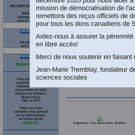
décembre 2020 pour nous aider à 
pp. 5-
mission de démocratisation de l'a
RECHERCHE SUR LE SITE
Références
remettons des reçus officiels de d
Repères et repair
bibliographiques
avec le catalogue
pour tous les dons canadiens de 5
l'Université Laval
Aidez-nous à assurer la pérennité 
Mme Saillant de 
en libre accès!
En plein texte
2007.]
Texte tél
avec
G
o
o
g
l
e
Merci de nous soutenir en faisant 
Recherche avancée
Jean-Marie Tremblay, fondateur d
sciences sociales
Tous les ouvrages
numérisés de cette
bibliothèque sont
disponibles en trois
formats de fichiers :
Word (.doc),
PDF et RTF
Pour une liste
complète des auteurs
de la bibliothèque,
en fichier Excel,
cliquer ici
.
Saguenay - Lac-Saint-Jean, Québec