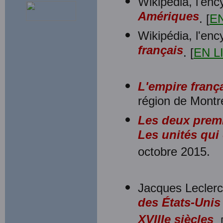
Wikipédia, l'enc
Amériques
. [
E
Wikipédia, l'enc
français
. [
EN L
L'empire franç
région de Montré
Les deux premi
Les unités qui
octobre 2015.
Jacques Leclerc
des États-Unis
XVIIIe siècles
, 