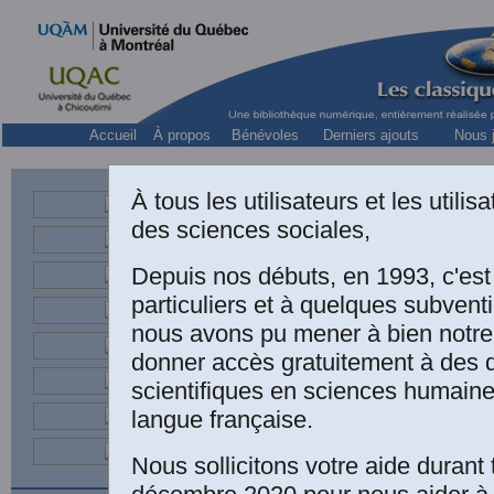
Accueil
À propos
Bénévoles
Derniers ajouts
Nous j
À tous les utilisateurs et les utili
des sciences sociales,
secrétaire du Conseil de la vie
et un défenseur de la l
Depuis nos débuts, en 1993, c'es
particuliers et à quelques subven
nous avons pu mener à bien notre
donner accès gratuitement à des
scientifiques en sciences humaine
langue française.
Paul-Émil
Nous sollicitons votre aide durant 
FRANÇAIS