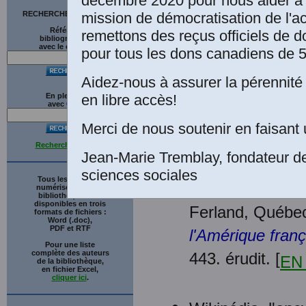
décembre 2020 pour nous aider à 
Les Édition
mission de démocratisation de l'a
RECHERCHE SUR LE SITE
Une éditio
Références
remettons des reçus officiels de d
bibliographiques
Diane Brun
avec le catalogue
pour tous les dons canadiens de 5
musée retr
Pulperie, C
Aidez-nous à assurer la pérennité 
en libre accès!
En plein texte
avec
G
o
o
g
l
e
Merci de nous soutenir en faisant 
Recherche avancée
Jean-Marie Tremblay, fondateur d
Paul-Émile Racic
sciences sociales
Tous les ouvrages
Émile, P.D., L
numérisés de cette
bibliothèque sont
disponibles en trois
Ferland, Québec
formats de fichiers :
Word (.doc),
PDF et RTF
l'Amérique fran
Pour une liste
complète des auteurs
443. érudit. [
EN
de la bibliothèque,
en fichier Excel,
cliquer ici
.