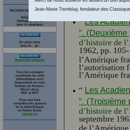
l’Amérique fra
Jean-Marie Tremblay, fondateur des Classique
RECHERCHE SUR LE SITE
Références
“
Les Acadien
bibliographiques
avec le catalogue
”. (Deuxième 
d’histoire de 
En plein texte
avec
G
o
o
g
l
e
1962, pp. 105-1
l’Amérique fra
Recherche avancée
l’autorisation 
Tous les ouvrages
l’Amérique fra
numérisés de cette
bibliothèque sont
disponibles en trois
formats de fichiers :
“
Les Acadien
Word (.doc),
PDF et RTF
”. (Troisième 
Pour une liste
complète des auteurs
de la bibliothèque,
d’histoire de 
en fichier Excel,
cliquer ici
.
septembre 1962
de l’Amérique 