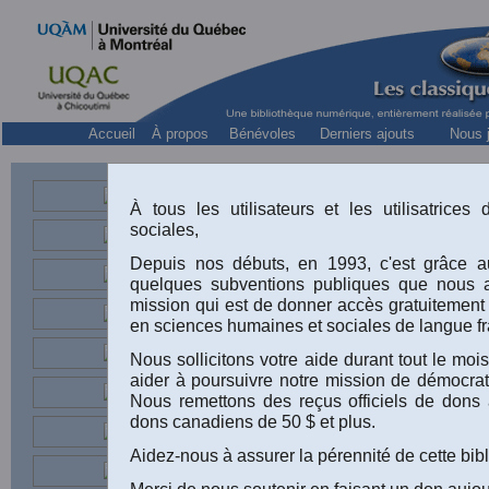
Accueil
À propos
Bénévoles
Derniers ajouts
Nous j
À tous les utilisateurs et les utilisatrice
ens
sociales,
Depuis nos débuts, en 1993, c'est grâce au
quelques subventions publiques que nous 
“
Les Acadien
mission qui est de donner accès gratuitement
en sciences humaines et sociales de langue fr
Louisiane ”. (
Nous sollicitons votre aide durant tout le m
Revue d
dans la
aider à poursuivre notre mission de démocrati
Nous remettons des reçus officiels de dons 
no 4, mars 196
dons canadiens de 50 $ et plus.
d’histoire de 
Aidez-nous à assurer la pérennité de cette bib
[Avec l’autoris
Merci de nous soutenir en faisant un don aujou