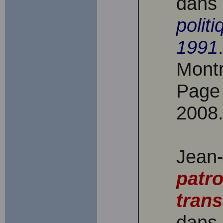
dans 
polit
1991
Montr
Page 
2008
Jean
patr
trans
dans 