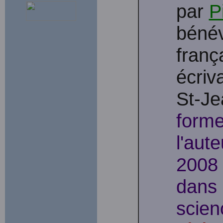
par
P
bénév
frança
écriv
St-Je
forme
l'aut
2008 
dans 
scien