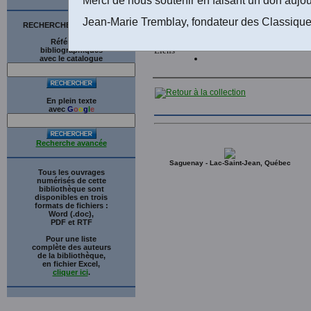
accordée le 18
Jean-Marie Tremblay, fondateur des Classique
RECHERCHE SUR LE SITE
Références
Liens
bibliographiques
avec le catalogue
En plein texte
avec
G
o
o
g
l
e
Recherche avancée
Saguenay - Lac-Saint-Jean, Québec
Tous les ouvrages
numérisés de cette
bibliothèque sont
disponibles en trois
formats de fichiers :
Word (.doc),
PDF et RTF
Pour une liste
complète des auteurs
de la bibliothèque,
en fichier Excel,
cliquer ici
.