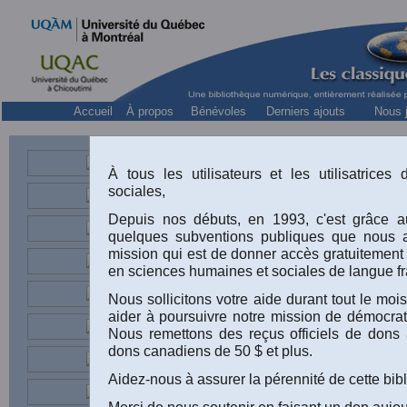
Accueil
À propos
Bénévoles
Derniers ajouts
Nous j
À tous les utilisateurs et les utilisatrice
sociales,
Depuis nos débuts, en 1993, c'est grâce au
quelques subventions publiques que nous 
Lorraine Gua
mission qui est de donner accès gratuitement
en sciences humaines et sociales de langue fr
D'abord solid
Nous sollicitons votre aide durant tout le m
Charest. Un b
aider à poursuivre notre mission de démocrati
Nous remettons des reçus officiels de dons 
article publi
dons canadiens de 50 $ et plus.
vendredi 15 a
Aidez-nous à assurer la pérennité de cette bib
reproduit ave
Merci de nous soutenir en faisant un don aujou