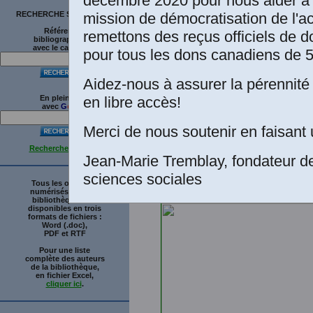
décembre 2020 pour nous aider à 
diffuser en accès
mission de démocratisation de l'a
RECHERCHE SUR LE SITE
Classiques des s
Références
remettons des reçus officiels de d
bibliographiques
avec le catalogue
pour tous les dons canadiens de 5
mars 2025 par l’
l’Université La
Aidez-nous à assurer la pérennité 
en libre accès!
En plein texte
avec
G
o
o
g
l
e
Merci de nous soutenir en faisant 
Recherche avancée
Jean-Marie Tremblay, fondateur d
Fig. p. 45. Grille d'obs
sciences sociales
des dimensions cultur
Tous les ouvrages
numérisés de cette
bibliothèque sont
disponibles en trois
formats de fichiers :
Word (.doc),
PDF et RTF
Pour une liste
complète des auteurs
de la bibliothèque,
en fichier Excel,
cliquer ici
.