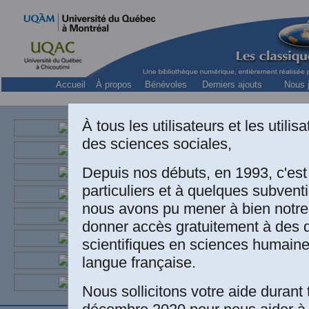
Accueil
À propos
Bénévoles
Derniers ajouts
Nous j
Collection « L
À tous les utilisateurs et les utili
La rég
des sciences sociales,
Depuis nos débuts, en 1993, c'es
Une édition élec
particuliers et à quelques subven
nous avons pu mener à bien notre
la direction de
donner accès gratuitement à des
culturelle. Prob
scientifiques en sciences humaine
langue française.
Québec : IQRC, I
la culture,
1994
,
Nous sollicitons votre aide durant 