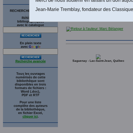
tom
Jean-Marie Tremblay, fondateur des Classique
RECHERCHE SUR LE SITE
Références
bibliographiques
avec le catalogue
En plein texte
avec
G
o
o
g
l
e
Saguenay - Lac-Saint-Jean, Québec
Recherche avancée
Tous les ouvrages
numérisés de cette
bibliothèque sont
disponibles en trois
formats de fichiers :
Word (.doc),
PDF et RTF
Pour une liste
complète des auteurs
de la bibliothèque,
en fichier Excel,
cliquer ici
.