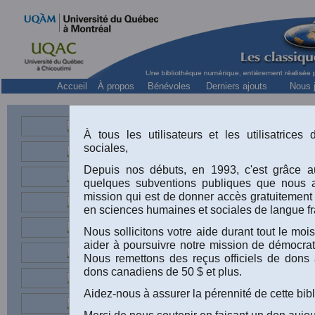
Accueil
À propos
Bénévoles
Derniers ajouts
Nous j
À tous les utilisateurs et les utilisatrice
sociales,
Professeur au dép
et secrétaire 
Depuis nos débuts, en 1993, c'est grâce au
quelques subventions publiques que nous 
mission qui est de donner accès gratuitement
en sciences humaines et sociales de langue fr
Pro
Nous sollicitons votre aide durant tout le m
hum
aider à poursuivre notre mission de démocrati
(fr
Nous remettons des reçus officiels de dons 
qué
dons canadiens de 50 $ et plus.
Aidez-nous à assurer la pérennité de cette bib
Pie
ce
Merci de nous soutenir en faisant un don aujou