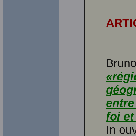
ARTI
Bruno
«régi
géog
entre
foi et
In ou