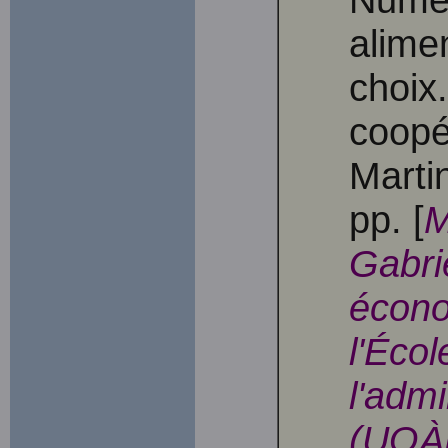
alimen
choix
coopé
Marti
pp. [
M
Gabri
écono
l'Éco
l'adm
(UQÀM