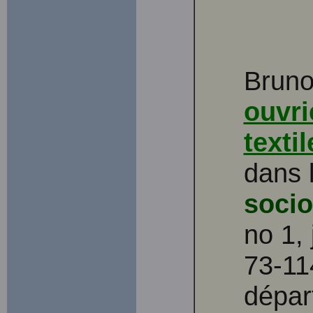
Bruno
ouvri
textil
dans 
soci
no 1, 
73-11
dépar