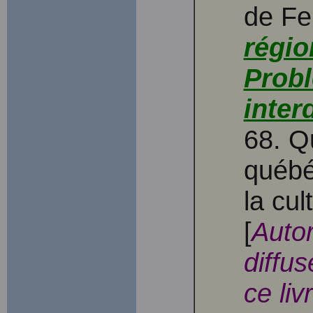
de F
régio
Prob
inter
68. Q
québé
la cul
[
Autor
diffus
ce li