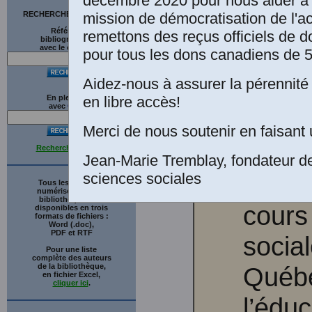
décembre 2020 pour nous aider à 
mission de démocratisation de l'a
RECHERCHE SUR LE SITE
Références
remettons des reçus officiels de d
Bruno
bibliographiques
avec le catalogue
pour tous les dons canadiens de 5
Socio
Aidez-nous à assurer la pérennité 
en libre accès!
En plein texte
rural
avec
G
o
o
g
l
e
Merci de nous soutenir en faisant 
Recherche avancée
Jean-Marie Tremblay, fondateur d
sciences sociales
d’acc
Tous les ouvrages
numérisés de cette
bibliothèque sont
cours
disponibles en trois
formats de fichiers :
Word (.doc),
PDF et RTF
socia
Pour une liste
complète des auteurs
de la bibliothèque,
Québe
en fichier Excel,
cliquer ici
.
l’éduc