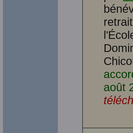
bénév
retra
l'Écol
Domin
Chicou
accord
août 
téléc