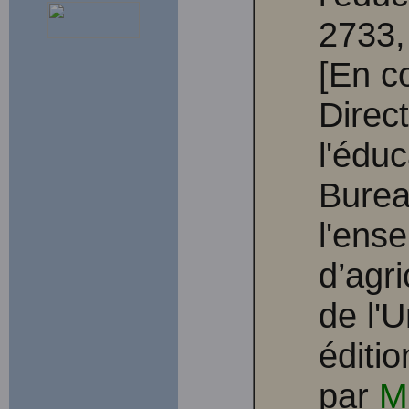
2733,
[En co
Direc
l'éduc
Burea
l'ens
d’agri
de l'U
éditi
par
M