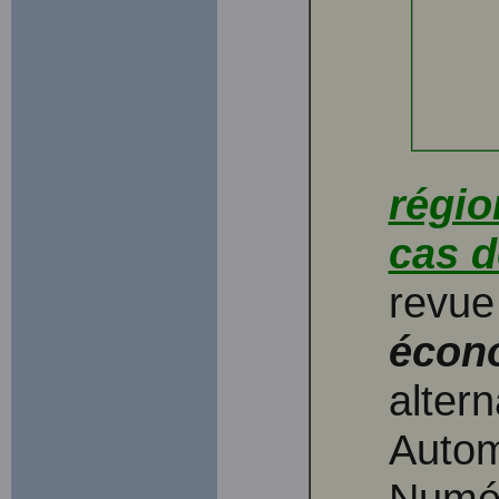
régio
cas d
revu
écon
altern
Autom
Numér