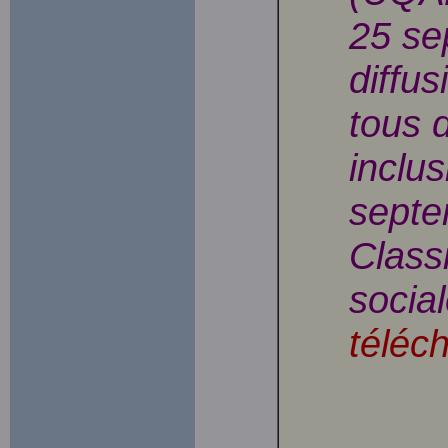
25 se
diffus
tous 
inclu
septe
Class
socia
téléc