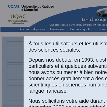
Accueil
À propos
Bénévoles
Derniers ajouts
Nous j
À tous les utilisateurs et les utili
des sciences sociales,
Depuis nos débuts, en 1993, c'es
particuliers et à quelques subven
nous avons pu mener à bien notre
“L
donner accès gratuitement à des
in
scientifiques en sciences humaine
langue française.
L’
Nous sollicitons votre aide durant 
l’