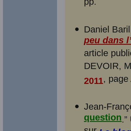
pp.
Daniel Baril
peu dans l
article pub
DEVOIR, Mon
, page
2011
Jean-Franço
question
.”