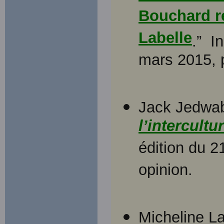
Bouchard r
Labelle
.” I
mars 2015,
Jack Jedwab
l’intercultu
édition du 
opinion.
Micheline L