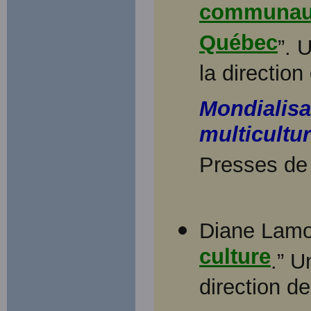
communauté
Québec
”. 
la directio
Mondialisa
multicultu
Presses de 
Diane Lamo
culture
.” U
direction d