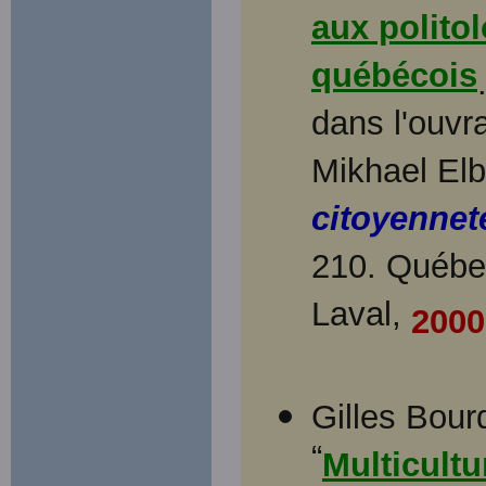
aux polito
québécois
dans l'ouvr
Mikhael Elb
citoyennet
210. Québec
Laval,
2000
Gilles Bour
“
Multicultu