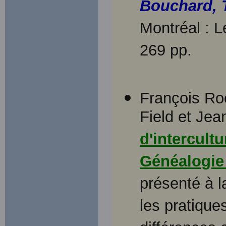
Bouchard, T
Montréal : 
269 pp.
François Ro
Field et Jea
d'intercult
Généalogie
présenté à 
les pratiqu