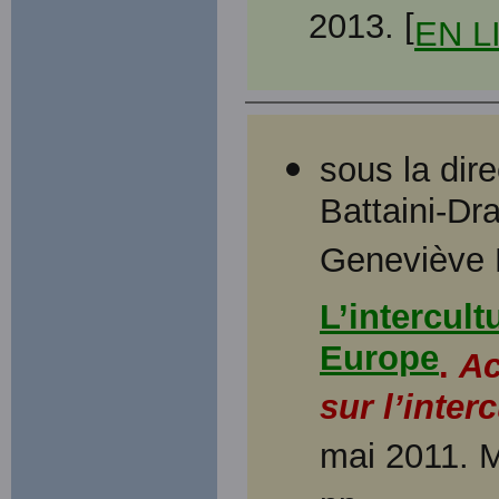
2013. [
EN L
sous la dir
Battaini-Dra
Geneviève N
L’intercul
Europe
.
Ac
sur l’inter
mai 2011. M