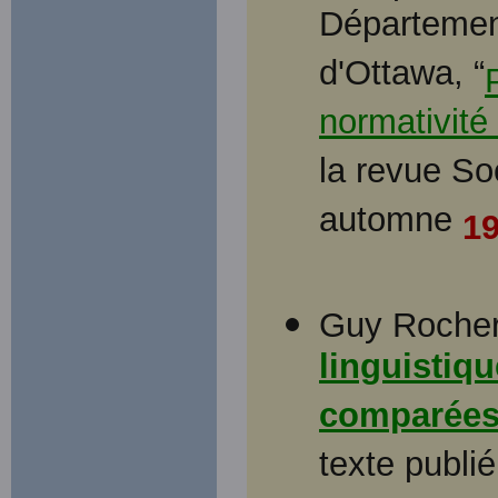
Département
d'Ottawa, “
normativité 
la revue Soc
automne
1
Guy Rocher 
linguistiqu
comparées
texte publi