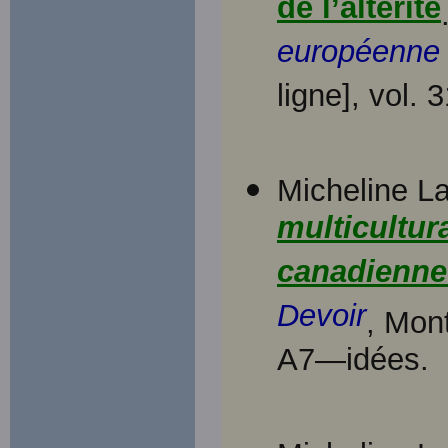
de l’altérité
européenne d
ligne], vol. 
Micheline La
multicultur
canadienne 
Devoir
, Mon
A7—idées.