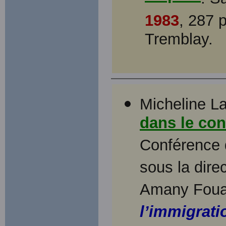
1983
, 287 
Tremblay.
Micheline L
dans le con
Conférence d
sous la dir
Amany Foua
l’immigratio