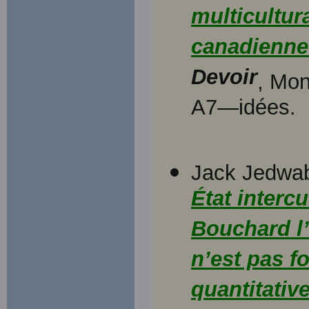
multicultur
canadienne 
Devoir
, Mon
A7—idées.
Jack Jedwab
État intercu
Bouchard l’
n’est pas f
quantitativ