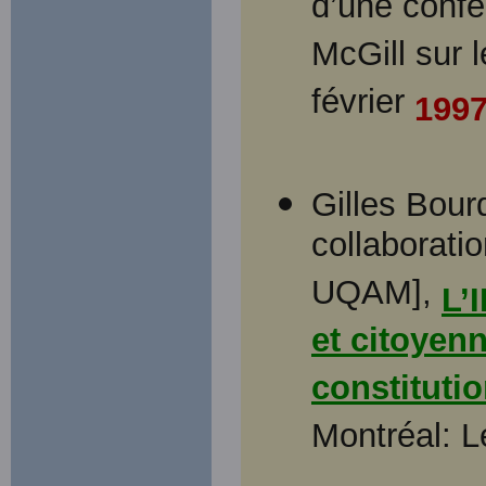
d’une confé
McGill sur 
février
199
Gilles Bour
collaborati
UQAM],
L’
et citoyen
constituti
Montréal: L