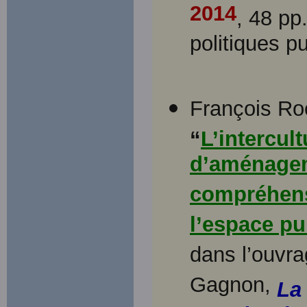
2014
, 48 pp
politiques p
François Roc
“
L’intercu
d’aménageme
compréhens
l’espace pu
dans l’ouvra
Gagnon,
La