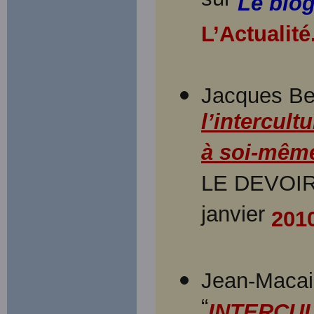
sur
Le blog
L’Actualit
Jacques Be
l’intercult
à soi-mêm
LE DEVOIR, 
janvier
201
Jean-Maca
“
INTERCUL