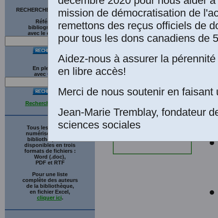
décembre 2020 pour nous aider à 
ma
mission de démocratisation de l'a
RECHERCHE SUR LE SITE
Références
remettons des reçus officiels de d
fo
bibliographiques
avec le catalogue
pour tous les dons canadiens de 5
de
Aidez-nous à assurer la pérennité 
qu
en libre accès!
En plein texte
avec
G
o
o
g
l
e
Merci de nous soutenir en faisant 
Recherche avancée
Jean-Marie Tremblay, fondateur d
sciences sociales
Tous les ouvrages
numérisés de cette
bibliothèque sont
disponibles en trois
formats de fichiers :
Word (.doc),
PDF et RTF
Pour une liste
complète des auteurs
de la bibliothèque,
en fichier Excel,
cliquer ici
.