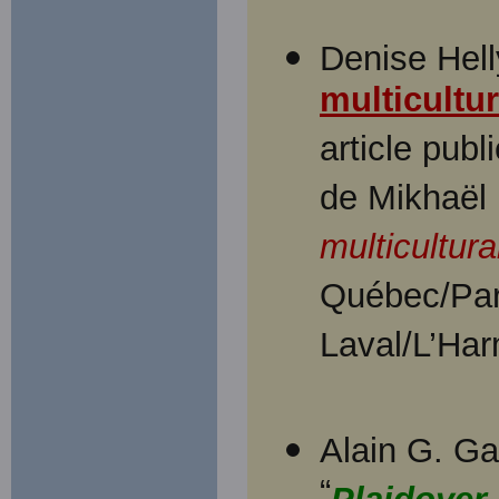
Denise Helly
multicultu
article publ
de Mikhaël 
multicultur
Québec/Pari
Laval/L’Ha
Alain G. Ga
“