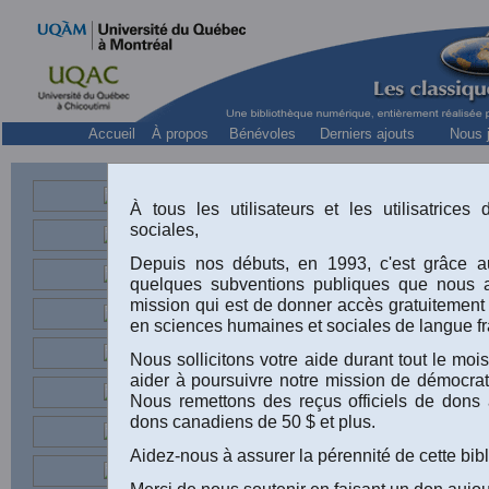
Accueil
À propos
Bénévoles
Derniers ajouts
Nous j
À tous les utilisateurs et les utilisatrice
Historie
sociales,
Depuis nos débuts, en 1993, c'est grâce au
quelques subventions publiques que nous 
mission qui est de donner accès gratuitement
en sciences humaines et sociales de langue fr
Nous sollicitons votre aide durant tout le m
Marcel Lajeunes
aider à poursuivre notre mission de démocrati
Nous remettons des reçus officiels de dons 
Québec, une in
dons canadiens de 50 $ et plus.
coeur des déb
Aidez-nous à assurer la pérennité de cette bib
publié dans l'ou
Merci de nous soutenir en faisant un don aujou