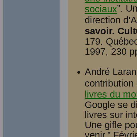
”. U
sociaux
direction d’
savoir. Cul
179. Québec:
1997, 230 p
André Larané
contribution
livres du m
Google se di
livres sur i
Une gifle po
venir.” Févr