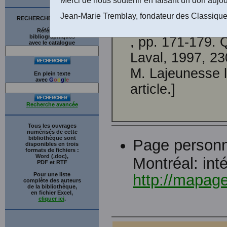
d’André Turmel
Jean-Marie Tremblay, fondateur des Classique
RECHERCHE SUR LE SITE
savoir. Cultur
Références
bibliographiques
, pp. 171-179. 
avec le catalogue
Laval, 1997, 230
M. Lajeunesse l
En plein texte
avec
G
o
o
g
l
e
article.]
Recherche avancée
Tous les ouvrages
numérisés de cette
bibliothèque sont
Page personne
disponibles en trois
formats de fichiers :
Word (.doc),
Montréal: int
PDF et RTF
Pour une liste
http://mapag
complète des auteurs
de la bibliothèque,
en fichier Excel,
cliquer ici
.