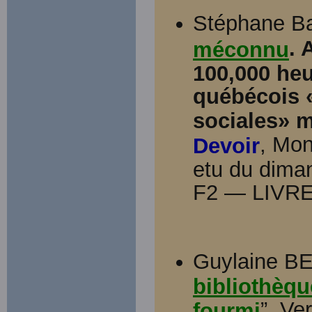
Stéphane Bai
. 
méconnu
100,000 heur
québécois 
sociales» m
, Mon
Devoir
etu du dima
F2 — LIVRE
Guylaine B
bibliothèqu
”. Ve
fourmi