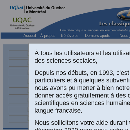
Accueil
À propos
Bénévoles
Derniers ajouts
Nous j
À tous les utilisateurs et les utili
des sciences sociales,
Depuis nos débuts, en 1993, c'es
particuliers et à quelques subven
nous avons pu mener à bien notre
donner accès gratuitement à des
Yves LAM
scientifiques en sciences humaine
des intell
le cas de 
langue française.
ouvrage so
Panaccio e
Nous sollicitons votre aide durant 
PHILOSO