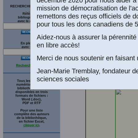
décembre 2020 pour nous aider à 
153-178. T
mission de démocratisation de l'a
RECHERCHE SUR LE SITE
Trois-Riviè
Références
remettons des reçus officiels de d
1975, sur l
bibliographiques
avec le catalogue
pour tous les dons canadiens de 5
philosoph
» organisé
Aidez-nous à assurer la pérennité 
Société de
en libre accès!
En plein texte
Québec à T
avec
G
o
o
g
l
e
Bellarmin,
Merci de nous soutenir en faisant 
philosophie
tous dans 
Recherche avancée
Jean-Marie Tremblay, fondateur d
l’approbat
sciences sociales
8 avril 202
Tous les ouvrages
numérisés de cette
bibliothèque sont
disponibles en trois
formats de fichiers :
Word (.doc),
PDF et RTF
Pour une liste
complète des auteurs
de la bibliothèque,
en fichier Excel,
cliquer ici
.