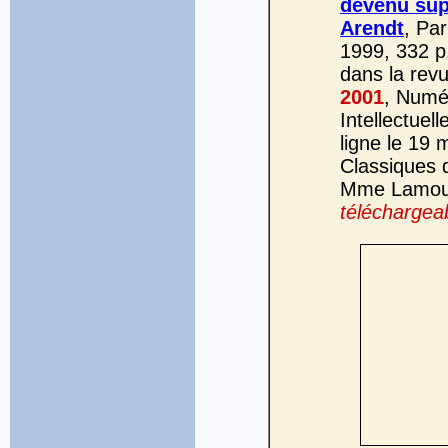
devenu sup
Arendt
, Par
1999, 332 p.
dans la rev
2001
, Numér
Intellectuell
ligne le 19 
Classiques 
Mme Lamoure
téléchargeab