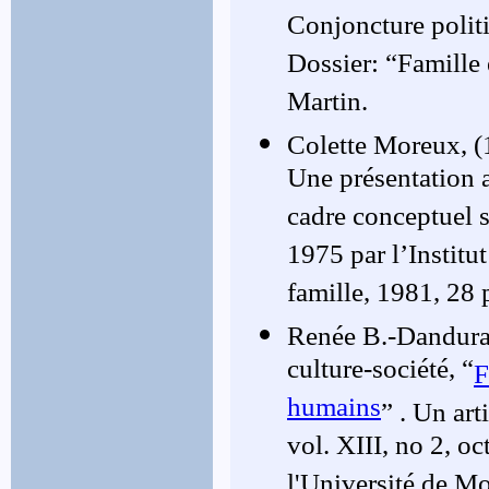
Conjoncture polit
Dossier: “Famille 
Martin.
Colette Moreux, 
Une présentation a
cadre conceptuel s
1975 par l’Institut
famille, 1981, 28 
Renée B.-Danduran
culture-société, “
F
humains
” . Un art
vol. XIII, no 2, o
l'Université de Mo