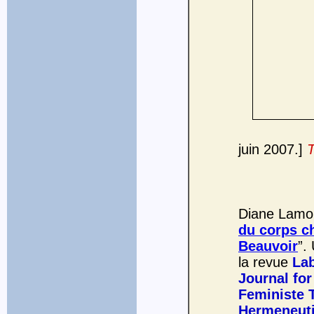
juin 2007.]
T
Diane Lamou
du corps c
Beauvoir
”.
la revue
Lab
Journal for
Feministe 
Hermeneut