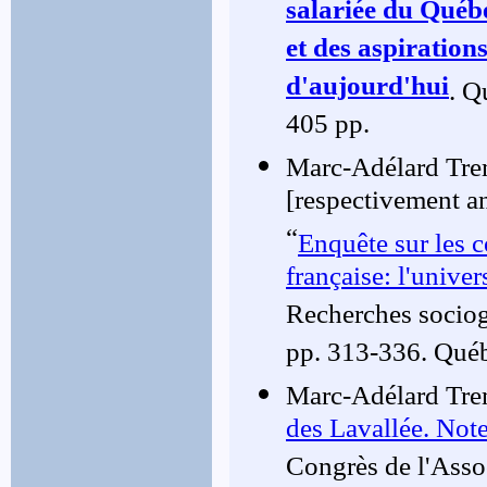
salariée du Québe
et des aspiration
d'aujourd'hui
. Q
405 pp.
Marc-Adélard Trem
[respectivement an
“
Enquête sur les c
française: l'univer
Recherches sociog
pp. 313-336. Québe
Marc-Adélard Tre
des Lavallée. Not
Congrès de l'Asso