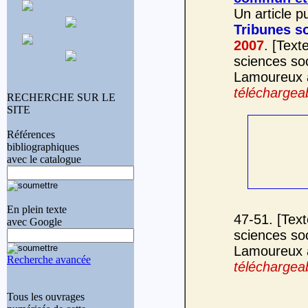
Un article p
Tribunes so
2007
. [Text
sciences so
Lamoureux a
téléchargeab
RECHERCHE SUR LE
SITE
Références
bibliographiques
avec le catalogue
En plein texte
47-51. [Tex
avec
G
o
o
g
l
e
sciences so
Lamoureux a
Recherche avancée
téléchargeab
Tous les ouvrages