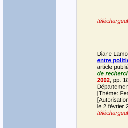
téléchargeab
Diane Lamou
entre polit
article publ
de recherc
2002
, pp. 1
Départemen
[Thème: Fe
[Autorisatio
le 2 février
téléchargeab