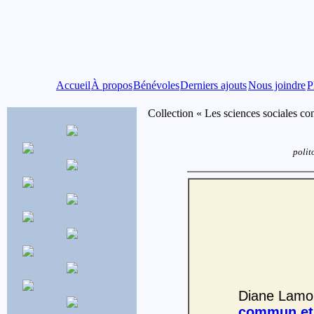
Accueil
À propos
Bénévoles
Derniers ajouts
Nous joindre
P
Collection « Les sciences sociales c
polit
Diane Lamou
commun et 