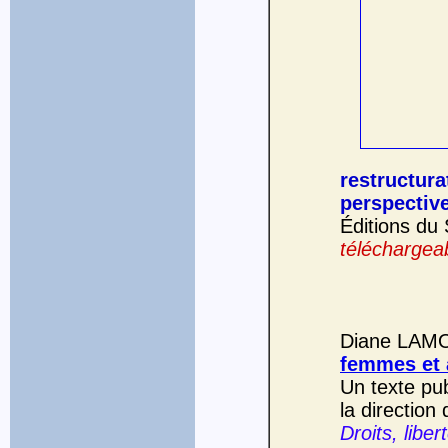
restructur
perspectiv
Éditions du
téléchargeab
Diane LAM
femmes et 
Un texte pu
la directio
Droits, libe