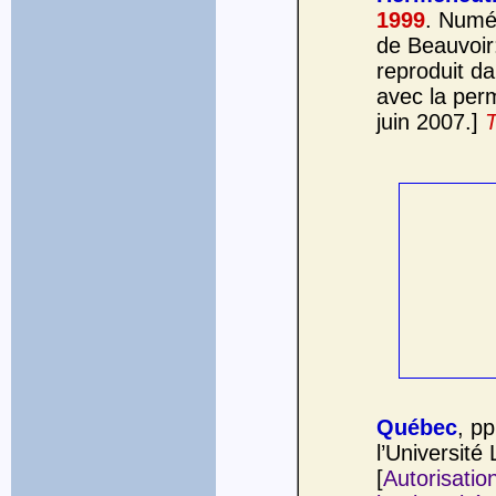
1999
. Numér
de Beauvoir
reproduit d
avec la per
juin 2007.]
T
Québec
, p
l’Université
[
Autorisatio