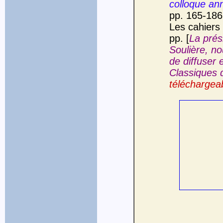
colloque an
pp. 165-186
Les cahiers 
pp. [
La prés
Soulière, no
de diffuser 
Classiques 
téléchargeab