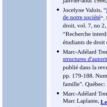
janvier-août 1966
Jocelyne Valois, “
de notre société
”.
droit, vol. 7, no 
“Recherche interdi
étudiants de droit 
Marc-Adélard Trem
structures d'autor
publié dans la rev
pp. 179-188. Numér
famille”. Québec: 
Marc-Adélard Trem
Marc Laplante,
Le