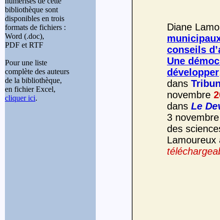
numérisés de cette
bibliothèque sont
disponibles en trois
Diane Lamou
formats de fichiers :
Word (.doc),
municipaux
PDF et RTF
conseils d’
Une démocr
Pour une liste
développer
complète des auteurs
de la bibliothèque,
dans
Tribun
en fichier Excel,
novembre
2
cliquer ici
.
dans
Le De
3 novembre 
des science
Lamoureux a
téléchargeab