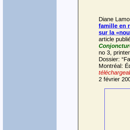
Diane Lamou
famille en 
sur la «nou
article publ
Conjonctur
no 3, print
Dossier: “Fa
Montréal: Éd
téléchargeab
2 février 20