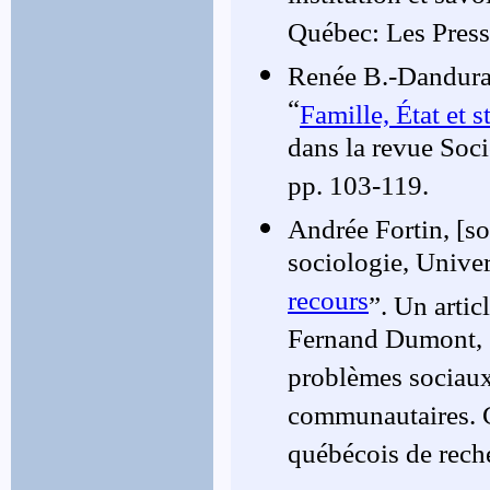
Québec: Les Press
Renée B.-Danduran
“
Famille, État et 
dans la revue Soci
pp. 103-119.
Andrée Fortin, [s
sociologie, Univer
recours
”. Un artic
Fernand Dumont, S
problèmes sociaux.
communautaires. C
québécois de rech