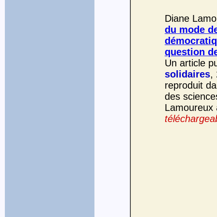
Diane Lamou
du mode de 
démocratiq
question d
Un article p
solidaires
,
reproduit d
des science
Lamoureux a
téléchargeab