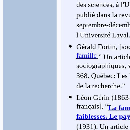
des sciences, à l'
publié dans la rev
septembre-décembr
l'Université Laval
Gérald Fortin, [so
famille
.” Un artic
sociographiques, 
368. Québec: Les P
de la recherche.”
Léon Gérin (1863-
français], “
La fami
faiblesses. Le pa
(1931). Un article