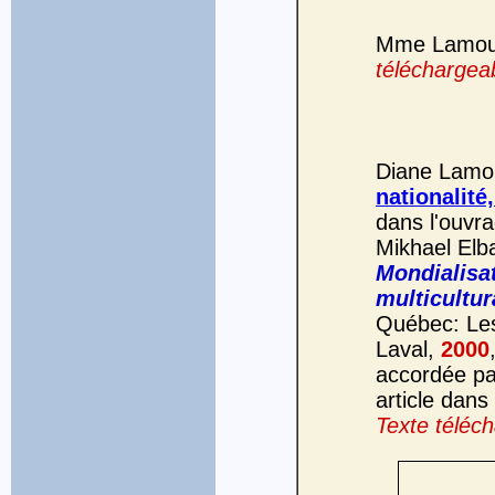
Mme Lamoure
téléchargeab
Diane Lamou
nationalité,
dans l'ouvra
Mikhael Elba
Mondialisat
multicultu
Québec: Les
Laval,
2000
accordée par
article dans
Texte téléch