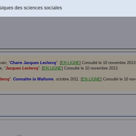
]
Texte téléchargeable !
siques des sciences sociales
ain, “
Chaire Jacques Leclercq
”. [
EN LIGNE
] Consulté le 10 novembre 2013
e, “
Jacques Leclercq
”. [
EN LIGNE
] Consulté le 10 novembre 2013.
lercq
”.
Connaître la Wallonie
, octobre 2011. [
EN LIGNE
] Consulté le 10 no