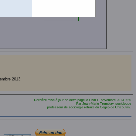
.
vembre 2013.
Dernière mise à jour de cette page le
lundi 11 novembre 2013
9:50
Par Jean-Marie Tremblay, sociologue
professeur de sociologie retraité du Cégep de Chicoutimi.