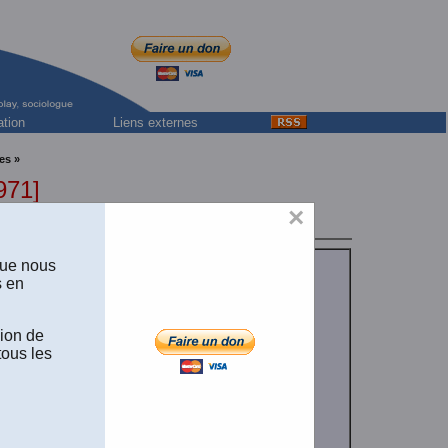
ation
Liens externes
es »
971]
×
rsité catholoque de Louvain
que nous
s en
sion de
tous les
’ÉTUDE DE LA
cueillis et
Laval, 1965, 517
al des Presses de
ues des sciences