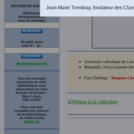
sociales
.
RECHERCHE SUR LE SITE
Jean-Marie Tremblay, fondateur des Clas
Références
bibliographiques
avec le catalogue
En plein texte
avec
G
o
o
g
l
e
Université catholique de Louv
Recherche avancée
Wikipédia, l'encyclopédie libr
Paul Delforge, “
Jacques Lec
Tous les ouvrages
numérisés de cette
bibliothèque sont
disponibles en trois
formats de fichiers :
Word (.doc),
PDF et RTF
Pour une liste
complète des auteurs
de la bibliothèque,
en fichier Excel,
cliquer ici
.