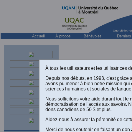
Accueil
À propos
Bénévoles
Derniers
À tous les utilisateurs et les utilisatrice
Depuis nos débuts, en 1993, c'est grâce 
avons pu mener à bien notre mission qui 
sciences humaines et sociales de langue 
Nous sollicitons votre aide durant tout l
démocratisation de l'accès aux savoirs. N
Jacques L
dons canadiens de 50 $ et plus.
SOCIÉT
présentés
Aidez-nous à assurer la pérennité de cett
pp. [
Autor
l’Univers
Merci de nous soutenir en faisant un don 