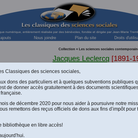
 ajouts
Nous joindre
Plan du site
Droits d'utilis
Collection « Les sciences sociales contemporain
Jacques Leclercq
[1891-1
Diplômé en droit et en philosophie, théologien et professeur, Unive
s des Classiques des sciences sociales,
aux dons des particuliers et à quelques subventions publiques 
est de donner accès gratuitement à des documents scientifique
française.
e mois de décembre 2020 pour nous aider à poursuivre notre mis
ous remettons des reçus officiels de dons aux fins d'impôt pour 
eclercq, “
Sociologie et philosophie
.” Un article publié dans
L
É
, Section 1: “L’objet des sciences sociales”, pp. 16-21. Textes re
 par Jean-Paul Montminy. Québec: Les Presses de l’Université 
e bibliothèque en libre accès!
isation formelle accordée le 4 mai 2010, par le directeur génér
ité Laval, M. Denis DION, de diffuser ce texte dans Les Classiq
aujourd'hui.