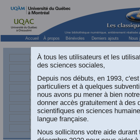
Accueil
À propos
Bénévoles
Derniers ajouts
Nous j
À tous les utilisateurs et les utili
des sciences sociales,
Depuis nos débuts, en 1993, c'es
particuliers et à quelques subven
François L'Écuyer,
nous avons pu mener à bien notre
20 au 25 janvie
donner accès gratuitement à des
?
”;
2
.
Repenser les
scientifiques en sciences humaine
deux articles publ
langue française.
éditions du mercre
Nous sollicitons votre aide durant 
idées. [
Autorisatio