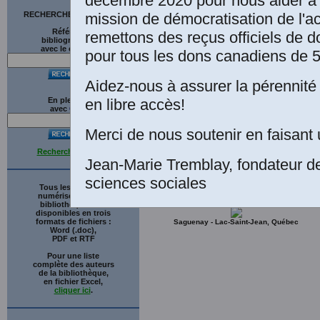
décembre 2020 pour nous aider à 
mission de démocratisation de l'a
RECHERCHE SUR LE SITE
diffuser cet articl
Références
remettons des reçus officiels de d
bibliographiques
avec le catalogue
pour tous les dons canadiens de 5
Aidez-nous à assurer la pérennité 
en libre accès!
En plein texte
avec
G
o
o
g
l
e
Merci de nous soutenir en faisant 
Recherche avancée
Jean-Marie Tremblay, fondateur d
sciences sociales
Tous les ouvrages
numérisés de cette
bibliothèque sont
disponibles en trois
formats de fichiers :
Saguenay - Lac-Saint-Jean, Québec
Word (.doc),
PDF et RTF
Pour une liste
complète des auteurs
de la bibliothèque,
en fichier Excel,
cliquer ici
.