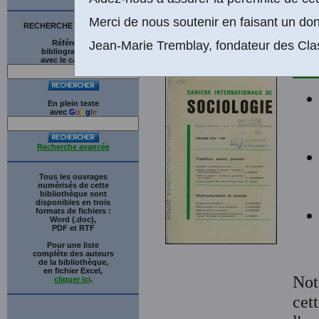
(1
Merci de nous soutenir en faisant un don
RECHERCHE SUR LE SITE
Références
Jean-Marie Tremblay, fondateur des Cla
bibliographiques
avec le catalogue
La 
En plein texte
avec
G
o
o
g
l
e
Recherche avancée
Tous les ouvrages
numérisés de cette
bibliothèque sont
disponibles en trois
formats de fichiers :
Word (.doc),
PDF et RTF
Pour une liste
complète des auteurs
de la bibliothèque,
en fichier Excel,
Not
cliquer ici
.
cet