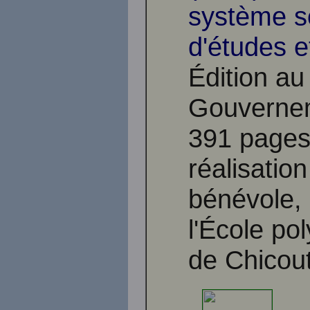
système s
d'études e
Édition au
Gouvernem
391 page
réalisatio
bénévole, 
l'École po
de Chicou