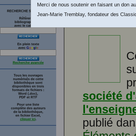
Merci de nous soutenir en faisant un don au
RECHERCHE SUR LE SITE
Jean-Marie Tremblay, fondateur des Classi
Références
bibliographiques
avec le catalogue
En plein texte
avec
G
o
o
g
l
e
C
Recherche avancée
s
Tous les ouvrages
p
numérisés de cette
bibliothèque sont
disponibles en trois
formats de fichiers :
société d
Word (.doc),
PDF et RTF
Pour une liste
l'enseig
complète des auteurs
de la bibliothèque,
en fichier Excel,
publié da
cliquer ici
.
Éléments d