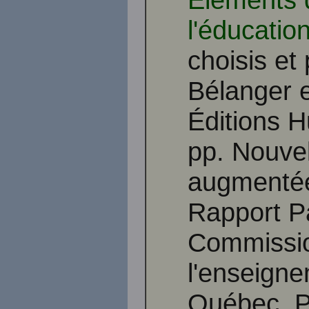
l'éducatio
choisis et
Bélanger 
Éditions H
pp. Nouvel
augmentée.
Rapport Pa
Commissio
l'enseigne
Québec, P