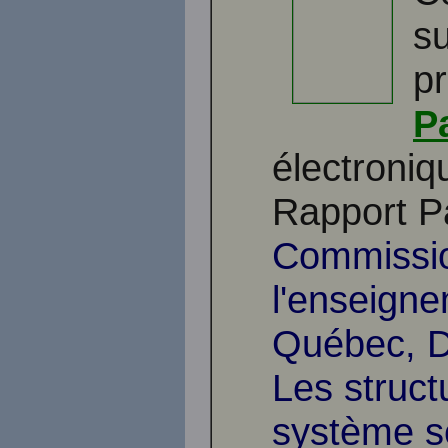
su
p
P
électroniq
Rapport P
Commissio
l'enseigne
Québec, D
Les struc
système sc