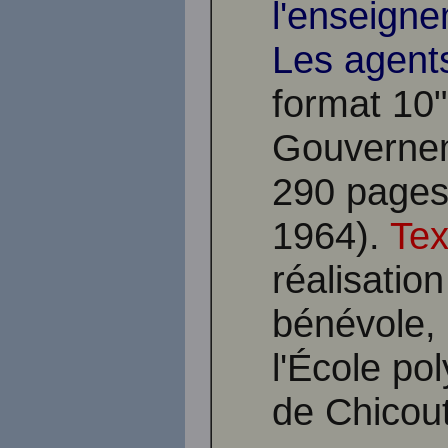
l'enseigne
Les agents
format 10"
Gouvernem
290 pages.
1964).
Tex
réalisatio
bénévole, 
l'École po
de Chicou