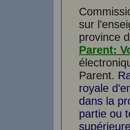
Commissio
sur l'ense
province 
Parent: V
électroniq
Parent.
Ra
royale d'e
dans la p
partie ou 
supérieure