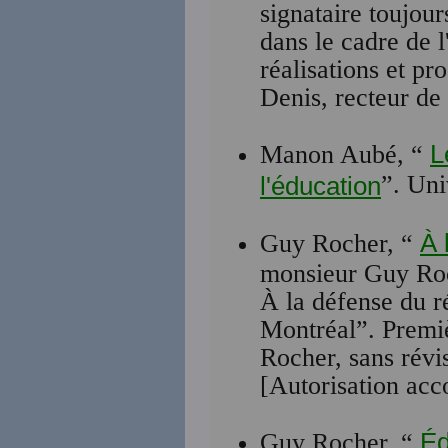
signataire toujour
dans le cadre de 
réalisations et p
Denis, recteur d
L
Manon Aubé, “
”. Uni
l'éducation
À 
Guy Rocher, “
monsieur Guy Roch
À la défense du r
Montréal”. Premiè
Rocher, sans rév
[Autorisation acco
Éd
Guy Rocher, “