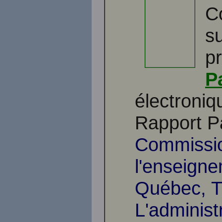
C
s
p
P
électroniq
Rapport P
Commissio
l'enseigne
Québec, Tr
L'administ