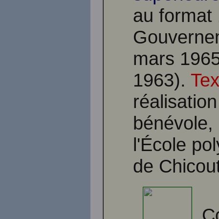
au format 
Gouvernem
mars 1965,
1963).
Tex
réalisatio
bénévole, 
l'École po
de Chicou
C