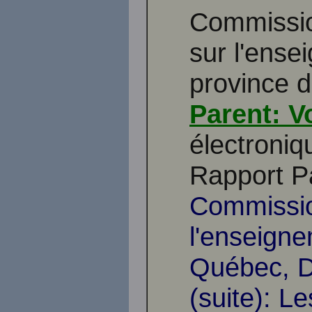
Commissio
sur l'ense
province 
Parent: V
électroniq
Rapport P
Commissio
l'enseigne
Québec, D
(suite): L