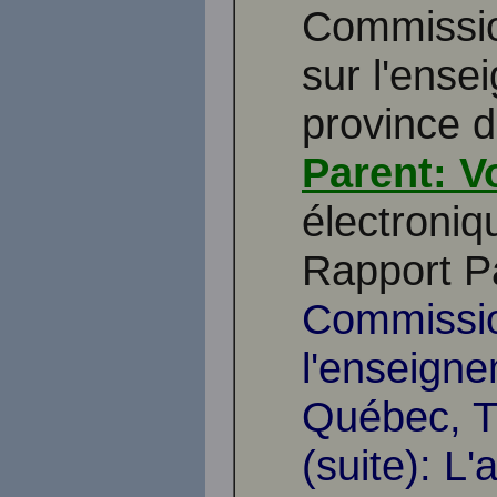
Commissio
sur l'ense
province 
Parent: V
électroniq
Rapport P
Commissio
l'enseigne
Québec, Tr
(suite): L'