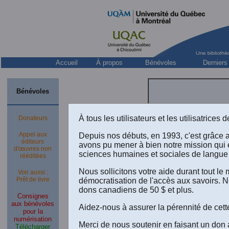
Accueil
À propos
Bénévoles
Derniers
Bénévoles
À tous les utilisateurs et les utilisatrice
Donateurs
Appel aux
Depuis nos débuts, en 1993, c'est grâce 
éditeurs
avons pu mener à bien notre mission qui 
d'œuvres non
sciences humaines et sociales de langue 
rééditées
Nous sollicitons votre aide durant tout l
Voir aussi :
Prêt de livre
démocratisation de l'accès aux savoirs. N
dons canadiens de 50 $ et plus.
Consignes
aux bénévoles
Aidez-nous à assurer la pérennité de cett
pour la
numérisation
Merci de nous soutenir en faisant un don 
Télécharger