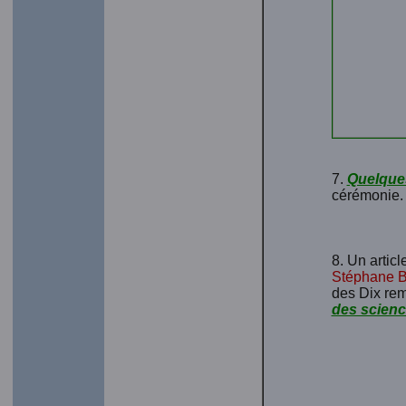
7.
Quelque
cérémonie.
8. Un articl
Stéphane 
des Dix rem
des scienc