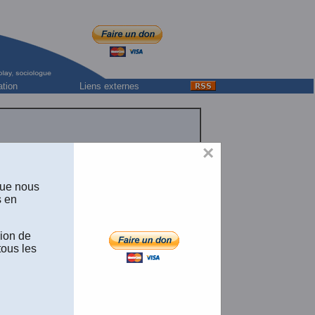
ation
Liens externes
×
que nous
s en
sion de
tous les
https://societedesdix.com/