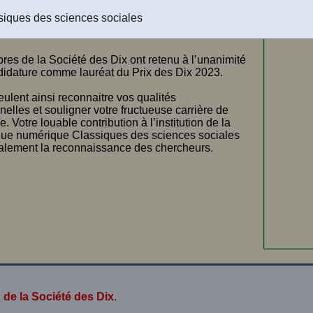
ie Tremblay
,
siques des sciences sociales
du Prix des Dix 2023
, 26 avril 2023.
es de la Société des Dix ont retenu à l’unanimité
didature comme lauréat du Prix des Dix 2023.
eulent ainsi reconnaitre vos qualités
elles et souligner votre fructueuse carrière de
. Votre louable contribution à l’institution de la
que numérique Classiques des sciences sociales
alement la reconnaissance des chercheurs.
 de la Société des Dix
.