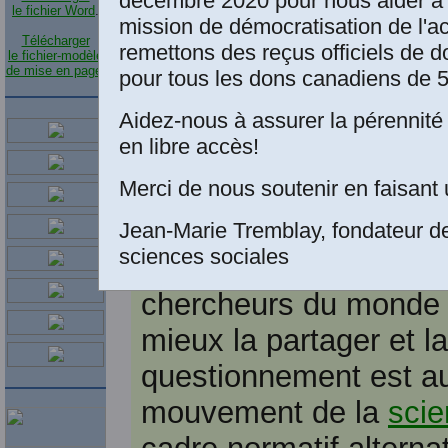
Résumé
décembre 2020 pour nous aider à 
le fichier Word
.
mission de démocratisation de l'a
Télécharger
La science contempora
remettons des reçus officiels de d
le fichier-modèle
de mise en page
.
pour tous les dons canadiens de 5
l'universalité, mais, d'
données scientométri
Aidez-nous à assurer la pérennité 
en libre accès!
plutôt une science co
Merci de nous soutenir en faisant 
universités des pays a
nombreuses publication
Jean-Marie Tremblay, fondateur d
sciences sociales
aux chercheurs des p
chercheurs du monde e
mieux la partager et l
questionnement est au
mouvement de la
scie