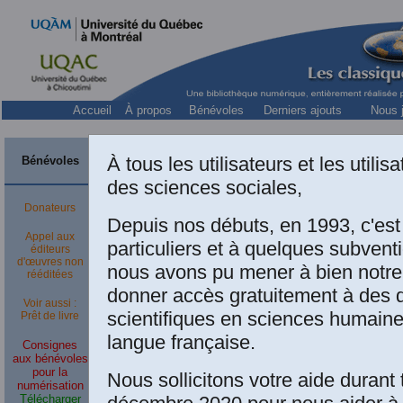
Accueil
À propos
Bénévoles
Derniers ajouts
Nous j
Album photo
À tous les utilisateurs et les utili
Bénévoles
des sciences sociales,
Ouvrir
du 
Donateurs
organisé
Depuis nos débuts, en 1993, c'es
au Musée de la c
Appel aux
particuliers et à quelques subven
éditeurs
d'œuvres non
nous avons pu mener à bien notre
rééditées
donner accès gratuitement à des
Voir aussi :
scientifiques en sciences humaine
Prêt de livre
langue française.
Consignes
aux bénévoles
pour la
Nous sollicitons votre aide durant 
numérisation
Télécharger