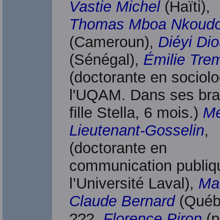
Vastie Michel
(Haïti),
Thomas Mboa Nkoud
(Cameroun),
Diéyi Dio
(Sénégal),
Émilie Tre
(doctorante en sociolo
l'UQAM. Dans ses bra
fille Stella, 6 mois.)
Mé
Lieutenant-Gosselin
,
(doctorante en
communication publiq
l’Université Laval),
Mar
Claude Bernard
(Québ
???,
Florence Piron
(p