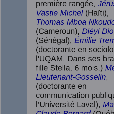
première rangée,
Jéru
Vastie Michel
(Haïti),
Thomas Mboa Nkoud
(Cameroun),
Diéyi Dio
(Sénégal),
Émilie Tre
(doctorante en sociolo
l'UQAM. Dans ses bra
fille Stella, 6 mois.)
Mé
Lieutenant-Gosselin
,
(doctorante en
communication publiq
l’Université Laval),
Mar
Claude Bernard
(Québ