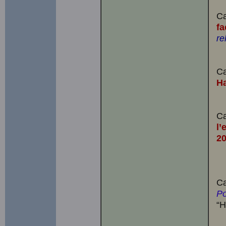
Ca
fa
re
Ca
Ha
Ca
l’
2
Ca
Po
“H