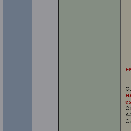
E
Ca
Ha
es
Ca
AA
Ca