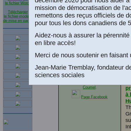
décembre 2020 pour nous aider à 
professeur et chercheur,
le fichier Word
.
di
mission de démocratisation de l'a
se joint à notre équipe
un
de bénévoles.
Télécharger
remettons des reçus officiels de d
le fichier-modèle
en
de mise en page
.
pour tous les dons canadiens de 5
Aidez-nous à assurer la pérennité 
Vo
en libre accès!
M
Merci de nous soutenir en faisant 
E
Pr
Jean-Marie Tremblay, fondateur d
p
sciences sociales
da
Pr
pr
Courriel
.
à 
Page Facebook
Hu
Th
Gr
su
In