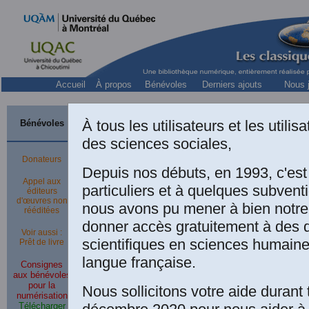
Accueil
À propos
Bénévoles
Derniers ajouts
Nous j
À tous les utilisateurs et les utili
Bénévoles
Membre de l'équipe 
des sciences sociales,
Donateurs
Depuis nos débuts, en 1993, c'es
Docte
Appel aux
directeur de l'
IP
particuliers et à quelques subven
éditeurs
Courriels:
Dr Edelin Mang
d'œuvres non
nous avons pu mener à bien notre
rééditées
donner accès gratuitement à des
Voir aussi :
scientifiques en sciences humaine
Prêt de livre
Le
langue française.
Consignes
Le 7 octobre 2019
,
co
aux bénévoles
pour la
Nous sollicitons votre aide durant 
Edelin Mangnan,
numérisation
Docteur en économie'
“
L
Télécharger