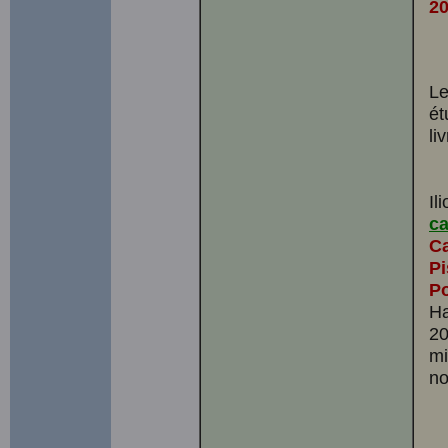
2
Le
ét
liv
Il
c
Ca
Pi
Po
Ha
20
mi
no