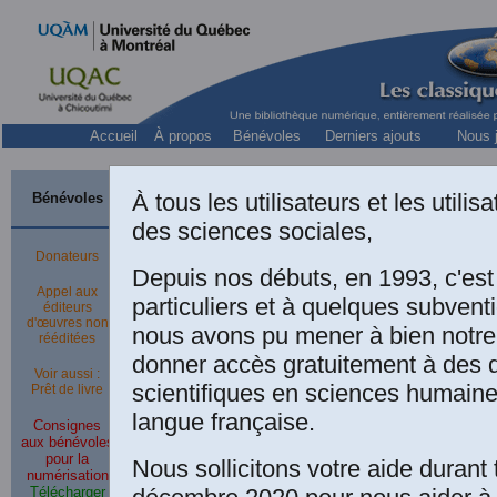
Accueil
À propos
Bénévoles
Derniers ajouts
Nous j
À tous les utilisateurs et les utili
Bénévoles
Pour effe
des sciences sociales,
Donateurs
Depuis nos débuts, en 1993, c'es
Appel aux
Pour effectuer
UN VIR
particuliers et à quelques subven
éditeurs
d'œuvres non
nous avons pu mener à bien notre
rééditées
Si vous souhaitez faire 
donner accès gratuitement à des
Voir aussi :
banque au compte bancai
scientifiques en sciences humaine
Prêt de livre
voici les renseignement
langue française.
Consignes
aux bénévoles
Les Classiques des scie
pour la
Nous sollicitons votre aide durant 
numérisation
159 rue Beaupré
Télécharger