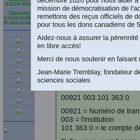
décembre 2020 pour nous aider à 
le fichier Word
.
Chicoutimi (Québec) G
mission de démocratisation de l'a
Télécharger
remettons des reçus officiels de d
le fichier-modèle
Institution bancaire où 
de mise en page
.
pour tous les dons canadiens de 5
des sciences sociales:
Aidez-nous à assurer la pérennité 
Banque royale du Cana
en libre accès!
succursale principale
106 rue Racine Est
Merci de nous soutenir en faisant 
Chicoutimi (Qc) GYH 1
Jean-Marie Tremblay, fondateur d
sciences sociales
Numéro du compte banca
00921 003 101 363 0
00921 = Numéro de trans
003 = l'institution
101 363 0 = le compte d