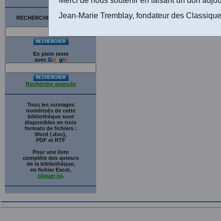
Jean-Marie Tremblay, fondateur des Classique
RECHERCHE SUR LE SITE
En plein texte
avec
G
o
o
g
l
e
Recherche avancée
Tous les ouvrages
numérisés de cette
bibliothèque sont
disponibles en trois
formats de fichiers :
Word (.doc),
PDF et RTF
Pour une liste
complète des auteurs
de la bibliothèque,
en fichier Excel,
cliquer ici
.