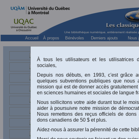
Accueil
À propos
Bénévoles
Derniers ajouts
Nous j
5ième anniversaire des classiques!
À tous les utilisateurs et les utilisatrice
sociales,
Depuis nos débuts, en 1993, c'est grâce au
quelques subventions publiques que nous 
mission qui est de donner accès gratuitement
en sciences humaines et sociales de langue fr
Nous sollicitons votre aide durant tout le m
aider à poursuivre notre mission de démocrati
Nous remettons des reçus officiels de dons 
dons canadiens de 50 $ et plus.
Aidez-nous à assurer la pérennité de cette bib
Merci de nous soutenir en faisant un don aujou