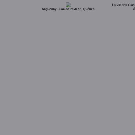
La vie des Clas
d
Saguenay - Lac-Saint-Jean, Québec