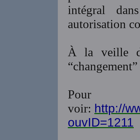
intégral dan
autorisation c
À la veille d
“changement” q
Pour
http://
voir:
ouvID=1211