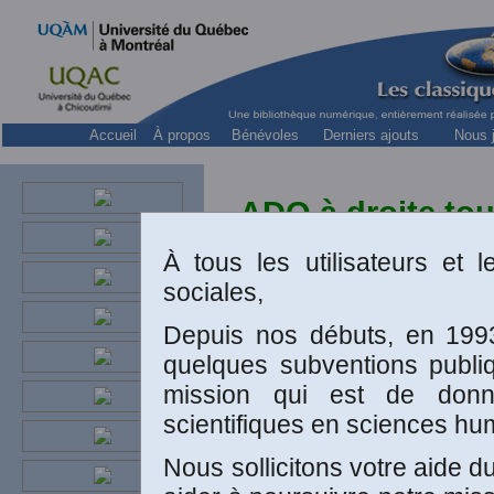
Accueil
À propos
Bénévoles
Derniers ajouts
Nous j
ADQ à droite to
À tous les utilisateurs et 
sociales,
ADQ
à dro
Depuis nos débuts, en 1993
EXPLIQUÉ
.
quelques subventions publ
mission qui est de donn
Montréal: Le
scientifiques en sciences hu
Le premier l
Nous sollicitons votre aide 