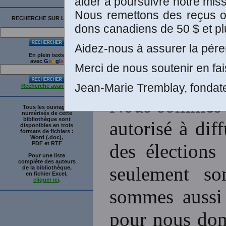
aider à poursuivre notre mis
Nous remettons des reçus off
RECHERCHE SUR LE SITE
dons canadiens de 50 $ et pl
Voir la prés
Aidez-nous à assurer la péren
sciences so
En plein texte
avec
G
o
o
g
l
e
Merci de nous soutenir en fai
Jean-Marie Tremblay, fondat
Recherche avancée
Nous sommes i
Tous les ouvrages
numérisés de cette
bibliothèque sont
autorisé à dif
disponibles en trois
formats de fichiers :
Word (.doc),
PDF et RTF
des élections
Pour une liste
complète des auteurs
seulement so
de la bibliothèque,
en fichier Excel,
cliquer ici
.
sommes aussi à
pour nous donn