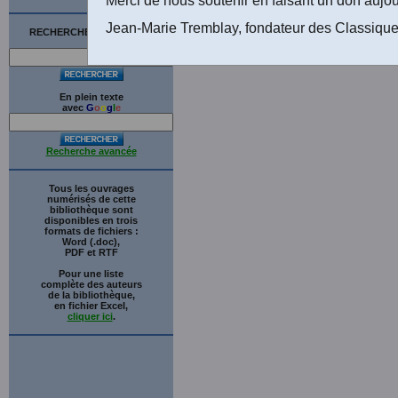
Jean-Marie Tremblay, fondateur des Classique
RECHERCHE SUR LE SITE
En plein texte
avec
G
o
o
g
l
e
Recherche avancée
Tous les ouvrages
numérisés de cette
bibliothèque sont
disponibles en trois
formats de fichiers :
Word (.doc),
PDF et RTF
Pour une liste
complète des auteurs
de la bibliothèque,
en fichier Excel,
cliquer ici
.