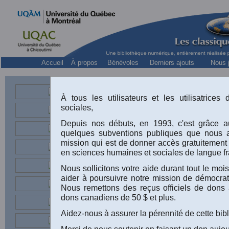
Accueil
À propos
Bénévoles
Derniers ajouts
Nous j
Deux conférences de Louis Gill, économ
À tous les utilisateurs et les utilisatrice
sociales,
Depuis nos débuts, en 1993, c'est grâce au
quelques subventions publiques que nous 
mission qui est de donner accès gratuitement
en sciences humaines et sociales de langue fr
Nous sollicitons votre aide durant tout le m
aider à poursuivre notre mission de démocrati
Nous remettons des reçus officiels de dons 
dons canadiens de 50 $ et plus.
Aidez-nous à assurer la pérennité de cette bib
Merci de nous soutenir en faisant un don aujou