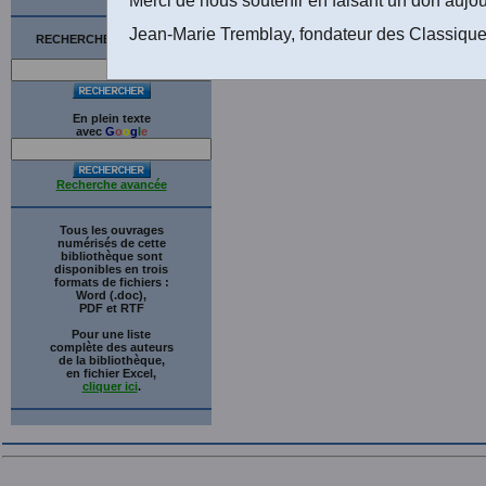
Jean-Marie Tremblay, fondateur des Classique
RECHERCHE SUR LE SITE
En plein texte
avec
G
o
o
g
l
e
Recherche avancée
Tous les ouvrages
numérisés de cette
bibliothèque sont
disponibles en trois
formats de fichiers :
Word (.doc),
PDF et RTF
Pour une liste
complète des auteurs
de la bibliothèque,
en fichier Excel,
cliquer ici
.