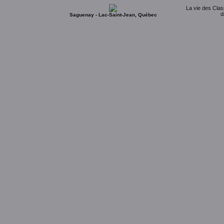
La vie des Clas
d
Saguenay - Lac-Saint-Jean, Québec