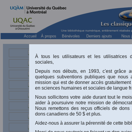
Accueil
À propos
Bénévoles
Derniers ajouts
Nous j
Appel à contributions, 3 août 2009.
À tous les utilisateurs et les utilisatrice
sociales,
Depuis nos débuts, en 1993, c'est grâce au
quelques subventions publiques que nous 
mission qui est de donner accès gratuitement
en sciences humaines et sociales de langue fr
Nous sollicitons votre aide durant tout le m
Pour l'ouv
aider à poursuivre notre mission de démocrati
de passag
Nous remettons des reçus officiels de dons 
dons canadiens de 50 $ et plus.
Aidez-nous à assurer la pérennité de cette bib
La
Merci de nous soutenir en faisant un don aujou