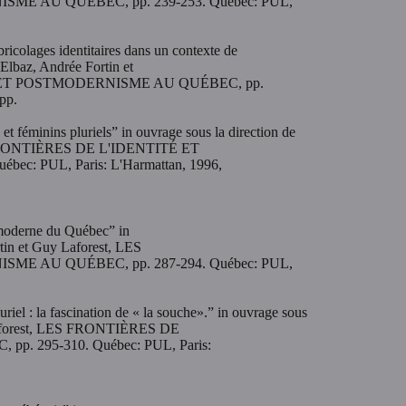
E AU QUÉBEC, pp. 239-253. Québec: PUL,
bricolages identitaires dans un contexte de
Elbaz, Andrée Fortin et
É ET POSTMODERNISME AU QUÉBEC, pp.
pp.
t féminins pluriels” in ouvrage sous la direction de
ES FRONTIÈRES DE L'IDENTITÉ ET
: PUL, Paris: L'Harmattan, 1996,
é moderne du Québec” in
tin et Guy Laforest, LES
E AU QUÉBEC, pp. 287-294. Québec: PUL,
iel : la fascination de « la souche».” in ouvrage sous
y Laforest, LES FRONTIÈRES DE
 295-310. Québec: PUL, Paris: