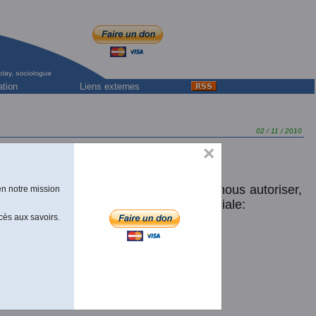
ation
Liens externes
02 / 11 / 2010
×
resses de l'Université Laval, vient de nous autoriser,
en notre mission
u livre, toujours en circulation commerciale:
cès aux savoirs.
ré FORTIN et Guy LAFOREST,
ÉBEC.
Paris: L'Harmattan, 1996, 374 pp.