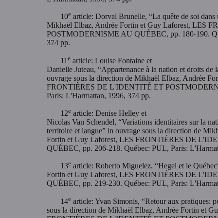
e
10
article: Dorval Brunelle, “La quête de soi dans
Mikhaël Elbaz, Andrée Fortin et Guy Laforest, L
POSTMODERNISME AU QUÉBEC, pp. 180-190. Québec
374 pp.
e
11
article: Louise Fontaine et
Danielle Juteau, “Appartenance à la nation et droits de l
ouvrage sous la direction de Mikhaël Elbaz, Andrée For
FRONTIÈRES DE L'IDENTITÉ ET POSTMODERNISM
Paris: L'Harmattan, 1996, 374 pp.
e
12
article: Denise Helley et
Nicolas Van Schendel, “Variations identitaires sur la nat
territoire et langue” in ouvrage sous la direction de Mi
Fortin et Guy Laforest, LES FRONTIÈRES DE 
QUÉBEC, pp. 206-218. Québec: PUL, Paris: L'Harmatt
e
13
article: Roberto Miguelez, “Hegel et le Québec
Fortin et Guy Laforest, LES FRONTIÈRES DE 
QUÉBEC, pp. 219-230. Québec: PUL, Paris: L'Harmatt
e
14
article: Yvan Simonis, “Retour aux pratiques: po
sous la direction de Mikhaël Elbaz, Andrée Fortin et G