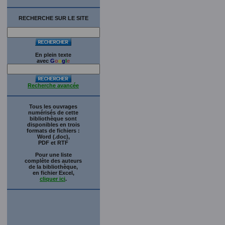
RECHERCHE SUR LE SITE
En plein texte
avec
G
o
o
g
l
e
Recherche avancée
Tous les ouvrages
numérisés de cette
bibliothèque sont
disponibles en trois
formats de fichiers :
Word (.doc),
PDF et RTF
Pour une liste
complète des auteurs
de la bibliothèque,
en fichier Excel,
cliquer ici
.