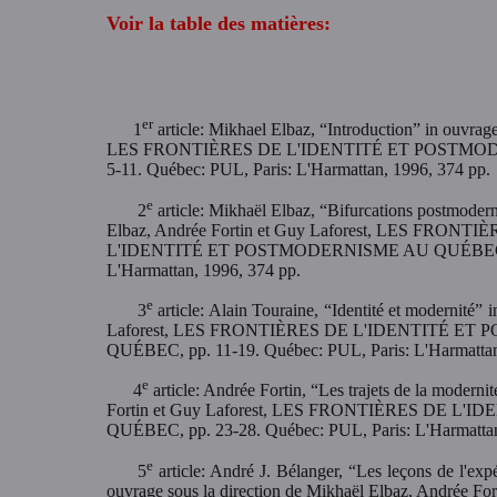
Voir la table des matières:
er
1
article: Mikhael Elbaz, “Introduction” in ouvrag
LES FRONTIÈRES DE L'IDENTITÉ ET POSTMOD
5-11. Québec: PUL, Paris: L'Harmattan, 1996, 374 pp.
e
2
article: Mikhaël Elbaz, “Bifurcations postmodernes
Elbaz, Andrée Fortin et Guy Laforest, LES FRONTI
L'IDENTITÉ ET POSTMODERNISME AU QUÉBEC, pp.
L'Harmattan, 1996, 374 pp.
e
3
article: Alain Touraine, “Identité et modernité”
Laforest, LES FRONTIÈRES DE L'IDENTITÉ E
QUÉBEC, pp. 11-19. Québec: PUL, Paris: L'Harmattan
e
4
article: Andrée Fortin, “Les trajets de la moderni
Fortin et Guy Laforest, LES FRONTIÈRES DE 
QUÉBEC, pp. 23-28. Québec: PUL, Paris: L'Harmattan
e
5
article: André J. Bélanger, “Les leçons de l'ex
ouvrage sous la direction de Mikhaël Elbaz, Andrée For