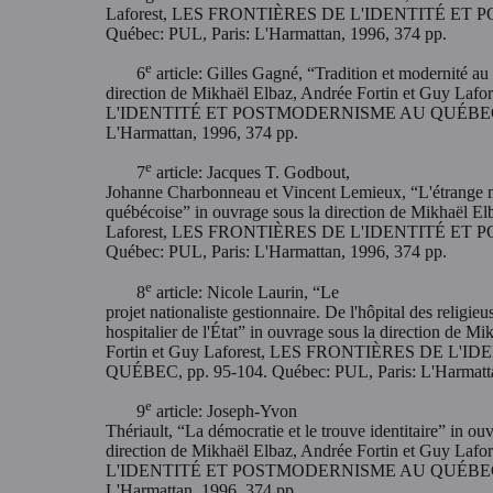
Laforest, LES FRONTIÈRES DE L'IDENTITÉ ET
Québec: PUL, Paris: L'Harmattan, 1996, 374 pp.
e
6
article: Gilles Gagné, “Tradition et modernité au
direction de Mikhaël Elbaz, Andrée Fortin et Guy L
L'IDENTITÉ ET POSTMODERNISME AU QUÉBEC, pp.
L'Harmattan, 1996, 374 pp.
e
7
article: Jacques T. Godbout,
Johanne Charbonneau et Vincent Lemieux, “L'étrange mo
québécoise” in ouvrage sous la direction de Mikhaël El
Laforest, LES FRONTIÈRES DE L'IDENTITÉ ET
Québec: PUL, Paris: L'Harmattan, 1996, 374 pp.
e
8
article: Nicole Laurin, “Le
projet nationaliste gestionnaire. De l'hôpital des religie
hospitalier de l'État” in ouvrage sous la direction de M
Fortin et Guy Laforest, LES FRONTIÈRES DE 
QUÉBEC, pp. 95-104. Québec: PUL, Paris: L'Harmatta
e
9
article: Joseph-Yvon
Thériault, “La démocratie et le trouve identitaire” in ou
direction de Mikhaël Elbaz, Andrée Fortin et Guy L
L'IDENTITÉ ET POSTMODERNISME AU QUÉBEC, pp.
L'Harmattan, 1996, 374 pp.