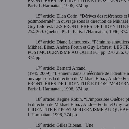
FRONTIÈRES DE L'IDENTITÉ ET POSTMODERNISM
Paris: L'Harmattan, 1996, 374 pp.
e
15
article: Ellen Corin, “Dérives des références et 
postmodernité” in ouvrage sous la direction de Mikhaël 
Guy Laforest, LES FRONTIÈRES DE L'IDENTIT
254-269. Québec: PUL, Paris: L'Harmattan, 1996, 374 
e
16
article: Diane Lamoureux, “Féminins singuliers e
Mikhaël Elbaz, Andrée Fortin et Guy Laforest, L
POSTMODERNISME AU QUÉBEC, pp. 270-286. Québec
374 pp.
e
17
article: Bernard Arcand
(1945-2009), “L'ennemi dans la réécriture de l'identit
ouvrage sous la direction de Mikhaël Elbaz, Andrée For
FRONTIÈRES DE L'IDENTITÉ ET POSTMODERNISM
Paris: L'Harmattan, 1996, 374 pp.
e
18
article: Régine Robin, “L'impossible Québec plur
la direction de Mikhaël Elbaz, Andrée Fortin et Gu
L'IDENTITÉ ET POSTMODERNISME AU QUÉBEC, pp.
L'Harmattan, 1996, 374 pp.
e
19
article: Gilles Bibeau, “Une