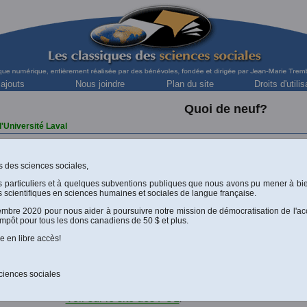
 ajouts
Nous joindre
Plan du site
Droits d'utilis
Quoi de neuf?
l'Université Laval
ues des sciences sociales,
Monsieur Denis Dion, directeur général des P
s particuliers et à quelques subventions publiques que nous avons pu mener à bi
 scientifiques en sciences humaines et sociales de langue française.
en ce mardi, 2 novembre 2010, la diffusion d
cembre 2020 pour nous aider à poursuivre notre mission de démocratisation de l'ac
impôt pour tous les dons canadiens de 50 $ et plus.
Sous la direction de Mikhaël ELBAZ, And
e en libre accès!
LES FRONTIÈRES DE L'IDENTITÉ.
MODERNITÉ ET POSMODERNITÉ AU QU
ciences sociales
Québec: Les Presses de l'Université Laval; 
Voir sur le site des PUL
.