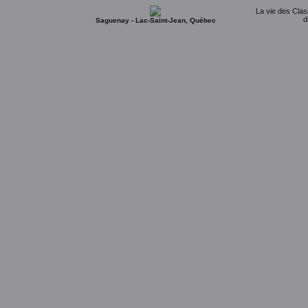
La vie des Clas
d
Saguenay - Lac-Saint-Jean, Québec