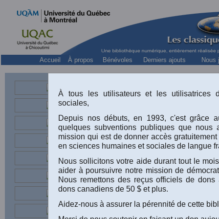
Accueil
À propos
Bénévoles
Derniers ajouts
Nous j
Autorisation de diffuser le livre: 
À tous les utilisateurs et les utilisatrice
sociales,
Depuis nos débuts, en 1993, c'est grâce au
quelques subventions publiques que nous 
mission qui est de donner accès gratuitement
en sciences humaines et sociales de langue fr
Nous sollicitons votre aide durant tout le m
aider à poursuivre notre mission de démocrati
Nous remettons des reçus officiels de dons 
dons canadiens de 50 $ et plus.
Aidez-nous à assurer la pérennité de cette bib
Merci de nous soutenir en faisant un don aujou