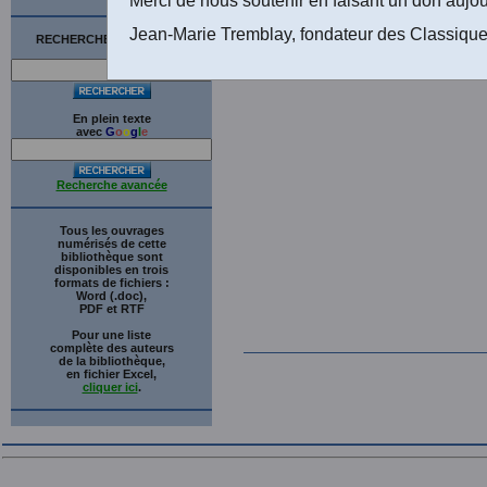
Jean-Marie Tremblay, fondateur des Classique
RECHERCHE SUR LE SITE
En plein texte
avec
G
o
o
g
l
e
Recherche avancée
Tous les ouvrages
numérisés de cette
bibliothèque sont
disponibles en trois
formats de fichiers :
Word (.doc),
PDF et RTF
Pour une liste
complète des auteurs
de la bibliothèque,
en fichier Excel,
cliquer ici
.