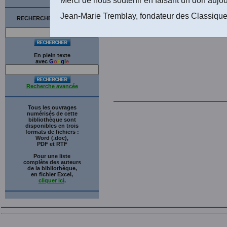
Jean-Marie Tremblay, fondateur des Classique
RECHERCHE SUR LE SITE
En plein texte
avec
G
o
o
g
l
e
Recherche avancée
Tous les ouvrages
numérisés de cette
bibliothèque sont
disponibles en trois
formats de fichiers :
Word (.doc),
PDF et RTF
Pour une liste
complète des auteurs
de la bibliothèque,
en fichier Excel,
cliquer ici
.