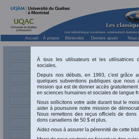
Accueil
À propos
Bénévoles
Derniers ajouts
Nous j
Communiqué de presse sur la command
À tous les utilisateurs et les utilisatrice
sociales,
Depuis nos débuts, en 1993, c'est grâce au
quelques subventions publiques que nous 
mission qui est de donner accès gratuitement
en sciences humaines et sociales de langue fr
Nous sollicitons votre aide durant tout le m
aider à poursuivre notre mission de démocrati
Nous remettons des reçus officiels de dons 
dons canadiens de 50 $ et plus.
Aidez-nous à assurer la pérennité de cette bib
Merci de nous soutenir en faisant un don aujou