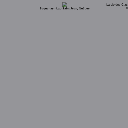
La vie des Clas
d
Saguenay - Lac-Saint-Jean, Québec