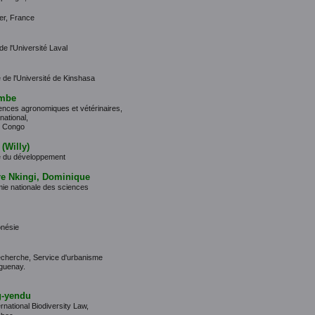
er, France
de l'Université Laval
 de l'Université de Kinshasa
mbe
nces agronomiques et vétérinaires,
national,
u Congo
(Willy)
e du développement
e Nkingi, Dominique
mie nationale des sciences
onésie
recherche, Service d'urbanisme
aguenay.
-yendu
rnational Biodiversity Law,