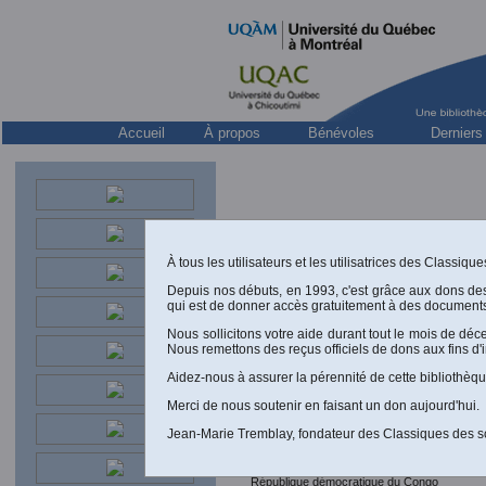
Accueil
À propos
Bénévoles
Derniers
À tous les utilisateurs et les utilisatrices des Classiq
Depuis nos débuts, en 1993, c'est grâce aux dons de
qui est de donner accès gratuitement à des documents
Nous sollicitons votre aide durant tout le mois de dé
Nous remettons des reçus officiels de dons aux fins d'
Aidez-nous à assurer la pérennité de cette bibliothèqu
Merci de nous soutenir en faisant un don aujourd'hui.
Jean-Marie Tremblay, fondateur des Classiques des s
Académie nationale des sciences d
République démocratique du Congo