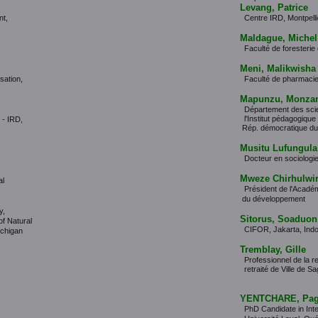
Levang, Patrice
nt,
Centre IRD, Montpelli
Maldague, Michel
Faculté de foresterie 
Meni, Malikwisha
sation,
Faculté de pharmacie
Mapunzu, Monza
Département des scie
l'Institut pédagogique 
 - IRD,
Rép. démocratique d
Musitu Lufungula 
Docteur en sociologi
Mweze Chirhulwir
al
Président de l'Acadé
du développement
y,
Sitorus, Soaduon
f Natural
CIFOR, Jakarta, Ind
ichigan
Tremblay, Gille
Professionnel de la 
retraité de Ville de S
YENTCHARE, Pag
PhD Candidate in Inte