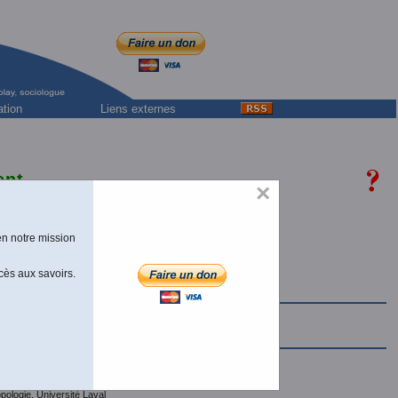
ation
Liens externes
ent
×
e
,
ersité Laval,
l'UNESCO.
en notre mission
]
cès aux savoirs.
S
T
U V W X
Y
Z
e
ologie, Université Laval