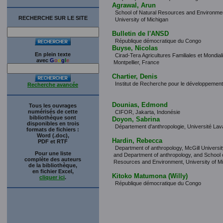
Agrawal, Arun
School of Natural Resources and Environme
RECHERCHE SUR LE SITE
University of Michigan
Bulletin de l'ANSD
République démocratique du Congo
Buyse, Nicolas
En plein texte
Cirad-Tera Agricultures Familiales et Mondiali
avec
G
o
o
g
l
e
Montpellier, France
Chartier, Denis
Institut de Recherche pour le développement
Recherche avancée
Dounias, Edmond
Tous les ouvrages
numérisés de cette
CIFOR, Jakarta, Indonésie
bibliothèque sont
Doyon, Sabrina
disponibles en trois
Département d'anthropologie, Université Lav
formats de fichiers :
Word (.doc),
Hardin, Rebecca
PDF et RTF
Department of anthropology, McGill Universit
Pour une liste
and Department of anthropology, and School o
complète des auteurs
Resources and Environment, University of M
de la bibliothèque,
en fichier Excel,
Kitoko Matumona (Willy)
cliquer ici
.
République démocratique du Congo