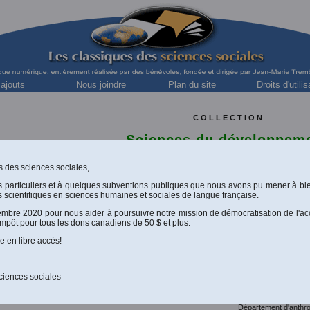
 ajouts
Nous joindre
Plan du site
Droits d'utilis
C O L L E C T I O N
Sciences du développem
Une collection dirigée par
Michel Maldagu
professeur émérite à la Faculté de foresterie de l'Univ
ues des sciences sociales,
directeur honoraire de l'ERAIFT et consultant de 
s particuliers et à quelques subventions publiques que nous avons pu mener à bi
[
Consultez la philosophie de la collection
 scientifiques en sciences humaines et sociales de langue française.
cembre 2020 pour nous aider à poursuivre notre mission de démocratisation de l'ac
impôt pour tous les dons canadiens de 50 $ et plus.
e en libre accès!
A
B
C
D
E F G
H
I J
K
L
M
N O P Q R
ciences sociales
u développement
Lassagne, Antoin
Département d'anthrop