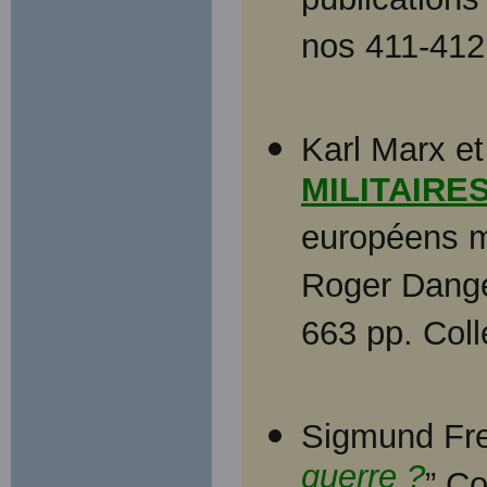
publications
nos 411-412
Karl Marx et
MILITAIRE
européens m
Roger Dangev
663 pp. Coll
Sigmund Freu
guerre ?
” Co