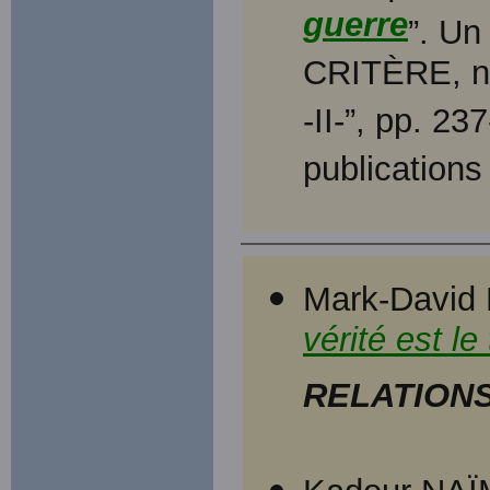
guerre
”. Un
CRITÈRE, n
-II-”, pp. 2
publications
Mark-David 
vérité est le
RELATION