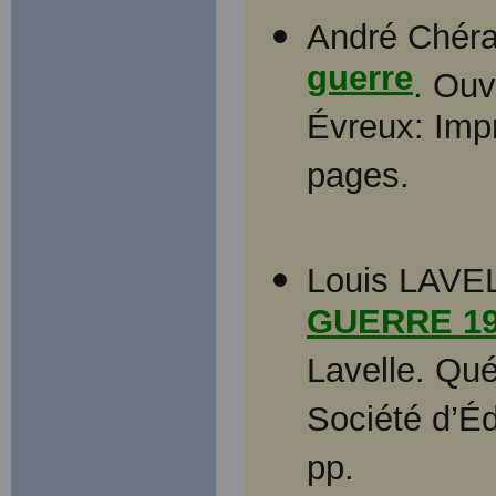
André Chér
guerre
. Ouv
Évreux: Imp
pages.
Louis LAVE
GUERRE 19
Lavelle. Qué
Société d’Éd
pp.