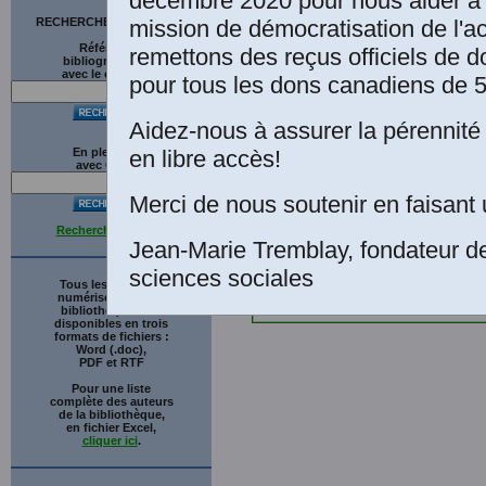
décembre 2020 pour nous aider à 
mission de démocratisation de l'a
RECHERCHE SUR LE SITE
Références
remettons des reçus officiels de d
bibliographiques
avec le catalogue
pour tous les dons canadiens de 5
Aidez-nous à assurer la pérennité 
en libre accès!
En plein texte
avec
G
o
o
g
l
e
Merci de nous soutenir en faisant 
Recherche avancée
Jean-Marie Tremblay, fondateur d
sciences sociales
Tous les ouvrages
numérisés de cette
bibliothèque sont
disponibles en trois
formats de fichiers :
Word (.doc),
PDF et RTF
Pour une liste
complète des auteurs
de la bibliothèque,
en fichier Excel,
cliquer ici
.