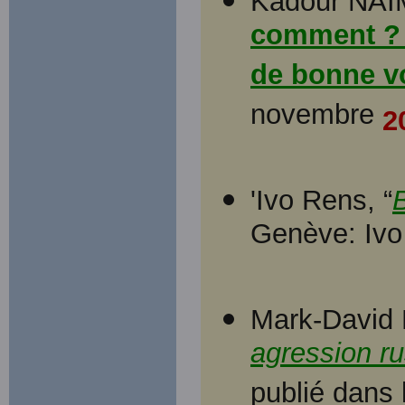
Kadour NAÏ
comment ? 
de bonne v
novembre
2
'Ivo Rens, “
B
Genève: Iv
Mark-David 
agression ru
publié dans