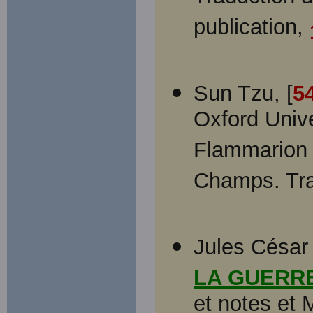
publication,
Sun Tzu, [
54
Oxford Unive
Flammarion É
Champs. Tra
Jules César 
LA GUERR
et notes et