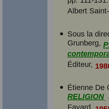
pp. 111-131.
Albert Saint
Sous la dire
Grunberg,
P
contempora
Éditeur,
198
Étienne De 
RELIGION
.
Fayard,
195