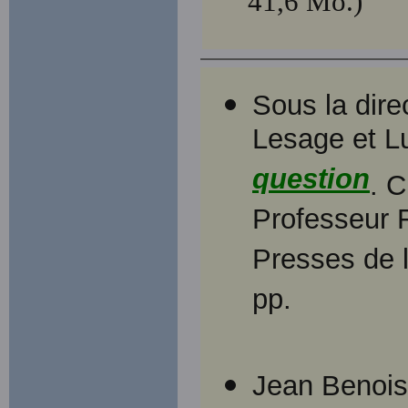
41,6 Mo.)
Sous la dire
Lesage et L
question
. 
Professeur 
Presses de l
pp.
Jean Benoist