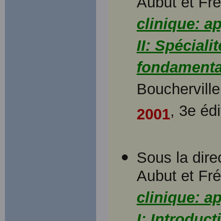
Aubut et Fr
clinique: a
II: Spéciali
fondamental
Boucherville
, 3e éd
2001
Sous la dire
Aubut et Fr
clinique: a