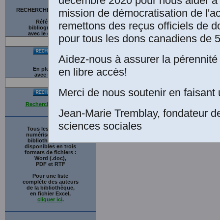
décembre 2020 pour nous aider à 
mission de démocratisation de l'a
RECHERCHE SUR LE SITE
Références
remettons des reçus officiels de d
bibliographiques
avec le catalogue
pour tous les dons canadiens de 5
Aidez-nous à assurer la pérennité 
en libre accès!
En plein texte
avec
G
o
o
g
l
e
Merci de nous soutenir en faisant 
Recherche avancée
Jean-Marie Tremblay, fondateur d
sciences sociales
Tous les ouvrages
numérisés de cette
bibliothèque sont
disponibles en trois
formats de fichiers :
Word (.doc),
PDF et RTF
Pour une liste
complète des auteurs
de la bibliothèque,
en fichier Excel,
cliquer ici
.