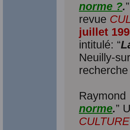
norme ?
.
revue
CU
juillet 19
intitulé: “
L
Neuilly-su
recherche 
Raymond F
norme
.
” U
CULTURE