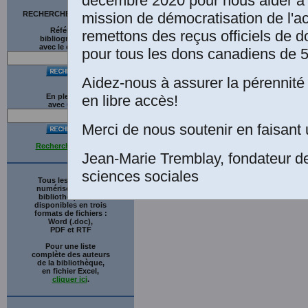
décembre 2020 pour nous aider à 
mission de démocratisation de l'a
RECHERCHE SUR LE SITE
Références
remettons des reçus officiels de d
bibliographiques
avec le catalogue
pour tous les dons canadiens de 5
Aidez-nous à assurer la pérennité 
en libre accès!
En plein texte
avec
G
o
o
g
l
e
Merci de nous soutenir en faisant 
Recherche avancée
Jean-Marie Tremblay, fondateur d
sciences sociales
Tous les ouvrages
numérisés de cette
bibliothèque sont
disponibles en trois
formats de fichiers :
Word (.doc),
PDF et RTF
Pour une liste
complète des auteurs
de la bibliothèque,
en fichier Excel,
cliquer ici
.