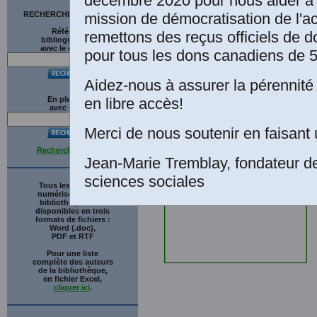
décembre 2020 pour nous aider à 
mission de démocratisation de l'a
RECHERCHE SUR LE SITE
Références
remettons des reçus officiels de d
bibliographiques
avec le catalogue
pour tous les dons canadiens de 5
Aidez-nous à assurer la pérennité 
en libre accès!
En plein texte
avec
G
o
o
g
l
e
Merci de nous soutenir en faisant 
Recherche avancée
Jean-Marie Tremblay, fondateur d
sciences sociales
Tous les ouvrages
numérisés de cette
bibliothèque sont
disponibles en trois
formats de fichiers :
Word (.doc),
PDF et RTF
Pour une liste
complète des auteurs
de la bibliothèque,
en fichier Excel,
cliquer ici
.